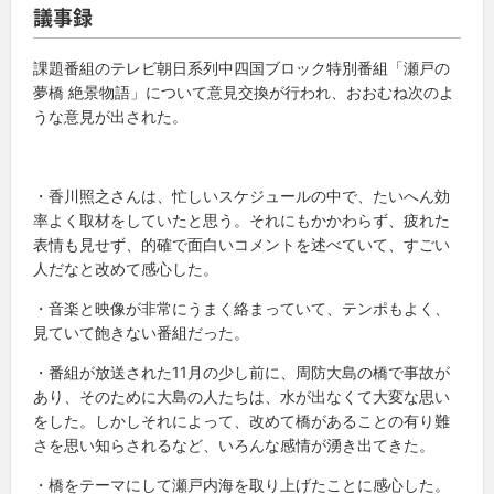
議事録
課題番組のテレビ朝日系列中四国ブロック特別番組「瀬戸の
夢橋 絶景物語」について意見交換が行われ、おおむね次のよ
うな意見が出された。
・香川照之さんは、忙しいスケジュールの中で、たいへん効
率よく取材をしていたと思う。それにもかかわらず、疲れた
表情も見せず、的確で面白いコメントを述べていて、すごい
人だなと改めて感心した。
・音楽と映像が非常にうまく絡まっていて、テンポもよく、
見ていて飽きない番組だった。
・番組が放送された11月の少し前に、周防大島の橋で事故が
あり、そのために大島の人たちは、水が出なくて大変な思い
をした。しかしそれによって、改めて橋があることの有り難
さを思い知らされるなど、いろんな感情が湧き出てきた。
・橋をテーマにして瀬戸内海を取り上げたことに感心した。