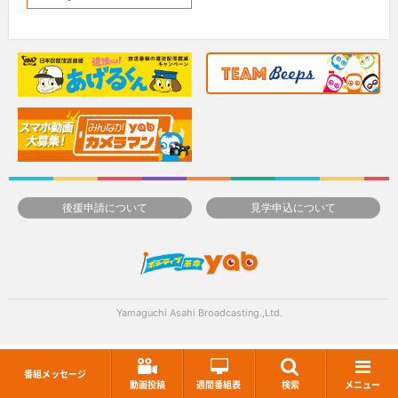
後援申請について
見学申込について
Yamaguchi Asahi Broadcasting.,Ltd.
番組メッセージ
動画投稿
週間番組表
検索
メニュー