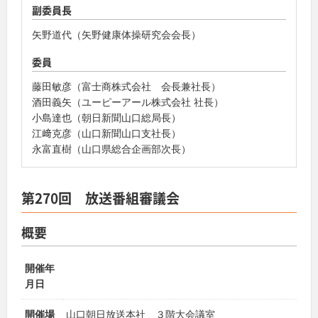
副委員長
矢野道代（矢野健康体操研究会会長）
委員
藤田敏彦（富士商株式会社 会長兼社長）
酒田義矢（ユーピーアール株式会社 社長）
小島達也（朝日新聞山口総局長）
江﨑克彦（山口新聞山口支社長）
永富直樹（山口県総合企画部次長）
第270回 放送番組審議会
概要
開催年
月日
開催場
山口朝日放送本社 ３階大会議室