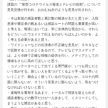
課題の『“新型コロナウイルス報道とテレビの役割”』について
意見交換が行われ、おおむね次のような意見が出された。
・今は新規の感染者数と累計数の報道が主だと思うが、入院
患者や重症者の数あるいは感染ルートの問題も重要度が高い
と考える。報道においては、常に全体的な視点から、それら
をどういったウエイトで伝えるのがいちばんよいのかを、よ
く考える必要があると思う。
・ワイドショーなどの出演者の不正確な意見が、ＳＮＳなど
で拡散することがよくあるので、テレビなどマスメディア
は、より冷静で正確な情報の提供を行い、メディアとしての
価値をさらに高めてほしいと思う。
・コメンテーターとして出てくる専門家が、いつも同じだと
いう気がする。新しい人を見つけてくるより手っ取り早いと
いうことで、都合よく使っているのではないか。コロナの問
題に限らないが、そういう安直さに陥らないよう、気をつけ
なければいけないと思う。
・速報性を重視するあまり、トータルで現状を捉えられず、
感染者数などの数字だけが一人歩きして、ミスリードしてし
まうような懸念があると思う。