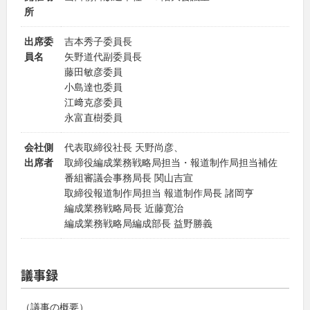
所
出席委
吉本秀子委員長
員名
矢野道代副委員長
藤田敏彦委員
小島達也委員
江﨑克彦委員
永富直樹委員
会社側
代表取締役社長 天野尚彦、
出席者
取締役編成業務戦略局担当・報道制作局担当補佐
番組審議会事務局長 関山吉宣
取締役報道制作局担当 報道制作局長 諸岡亨
編成業務戦略局長 近藤寛治
編成業務戦略局編成部長 益野勝義
議事録
（議事の概要）