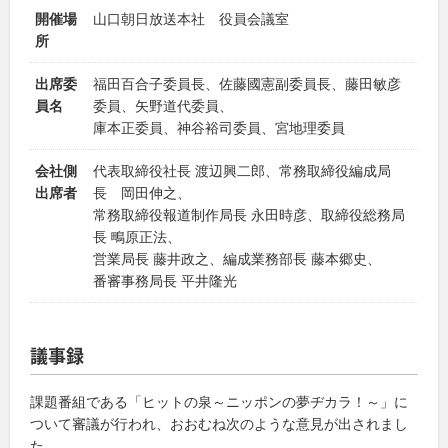
開催場
山口朝日放送本社 役員会議室
所
出席委
福田百合子委員長、佐藤國憲副委員長、藤田敏彦
員名
委員、矢野道代委員、
庫本正委員、神谷裕司委員、宮地理委員
会社側
代表取締役社長 渡辺興二郎、常務取締役編成局
出席者
長 岡田伸之、
常務取締役報道制作局長 永田時彦、取締役総務局
長 鴫原正法、
営業局長 藤井政之、編成業務部長 藤本郷史、
番審事務局長 平井隆光
議事録
課題番組である「ヒットの泉～ニッポンの夢ヂカラ！～」に
ついて審議が行われ、おおむね次のような意見が出されまし
た。