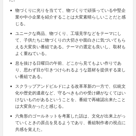
物づくりに光りを当てて、物づくりで頑張っている中堅企
業や中小企業を紹介することは大変素晴らしいことだと感
じる。
ユニークな商品、物づくり、工場見学などをテーマにし
て、子供たちに物づくりの大切さや面白さに気づいてもら
える大変良い番組である。テーマの選定も良いし、取材も
よく重ねている。
息を抜ける日曜日の午前、どこから見てもよい作りであ
り、思わず目が引きつけられるような題材を提供する楽し
い番組である。
スクラップアンドビルドによる改革革新の一方で、伝統文
化や歴史的遺産など、守るべきものや受け継がなくてはい
けないものがあるということを、番組で再確認出来たこと
は大変良かったと感じる。
六角形のゴールネットを考案した話は、文化が出来上がっ
ていくときの原点を見るようであり、番組制作者の視点に
共感を覚えた。