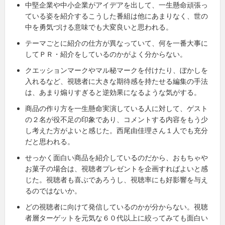
中堅企業や中小企業がアイデアを出して、一生懸命頑張っ
ている姿を紹介するこうした番組は他にあまりなく、世の
中を勇気づける意味でも大変良いと思われる。
テーマごとに紹介の仕方が異なっていて、何を一番大事に
してＰＲ・紹介をしているのかがよく分からない。
クエッションマークやマル秘マークを付けたり、ぼかしを
入れるなど、視聴者に大きな期待感を持たせる編集の手法
は、あまり煽りすぎると逆効果になるような気がする。
商品の作り方を一生懸命実演している人に対して、ゲスト
の２名が役不足の印象であり、コメントする内容をもう少
し考えた方がよいと感じた。西尾由佳理さん１人でも充分
だと思われる。
せっかく面白い商品を紹介しているのだから、おもちゃや
お菓子の場合は、視聴者プレゼントを企画すればよいと感
じた。視聴者も喜ぶであろうし、視聴率にも好影響を与え
るのではないか。
どの視聴者に向けて発信しているのかが分からない。視聴
者層ターゲットを元気な６０代以上に絞ってみても面白い