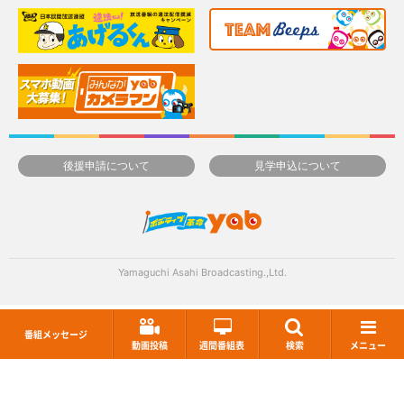
後援申請について
見学申込について
Yamaguchi Asahi Broadcasting.,Ltd.
番組メッセージ
動画投稿
週間番組表
検索
メニュー