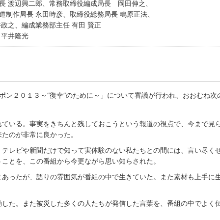
長 渡辺興二郎、常務取締役編成局長 岡田伸之、
道制作局長 永田時彦、取締役総務局長 鴫原正法、
井政之、編成業務部主任 有田 賢正
 平井隆光
ポン２０１３～“復幸”のために～」について審議が行われ、おおむね次
れている。事実をきちんと残しておこうという報道の視点で、今まで見
来たのが非常に良かった。
、テレビや新聞だけで知って実体験のない私たちとの間には、言い尽く
うことを、この番組から今更ながら思い知らされた。
とあったが、語りの雰囲気が番組の中で生きていた。また素材も上手に
。
動した。また被災した多くの人たちが発信した言葉を、番組の中でよく