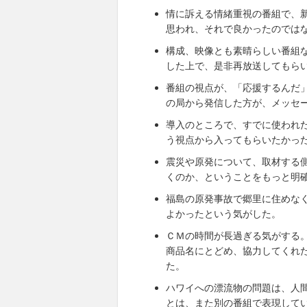
情に訴える情緒重視の番組で、
思われ、それで良かったのでは
構成、映像とも素晴らしい番組
した上で、是非再放送してもら
番組の視点が、「応援するんだ
の局から発信した方が、メッセ
導入のところで、すでに使われ
う視点から入ってもらいたかっ
震災や原発について、取材する
くのか、ということをもっと明
福島の原発事故で郷里に住めな
よかったという気がした。
ＣＭの時間が長過ぎる気がする
商品名にとどめ、協力してくれ
た。
ハワイへの漂流物の問題は、人
とは、また別の番組で表現して