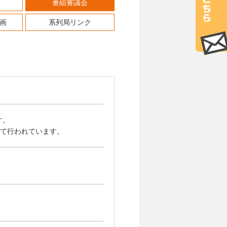
番組審議会
画
系列局リンク
す。
して行われています。