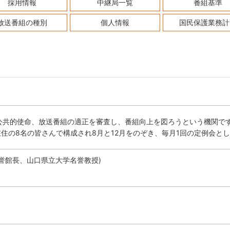
採用情報
中継局一覧
番組基準
放送番組の種別
個人情報
国民保護業務計
公共的使命、放送番組の適正を審査し、番組向上を図ろうという機関で
在住の8名の皆さんで構成され8月と12月をのぞき、毎月1回の定例会と
誉館長、山口県立大学名誉教授)
)