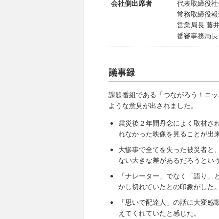
会社側出席者
代表取締役社
常務取締役報
営業局長 藤
番審事務局長
議事録
課題番組である「つながろう！ニッ
ような意見が出されました。
震災後２年間丹念によく取材さ
れなかった映像を見ることが出
大惨事で全てを失った被災者と
ない大きな差があるだろうとい
「ナレーター」でなく「語り」
かし切れていたとの印象がした
「思いで配達人」の話に大変感
えてくれていたと感じた。