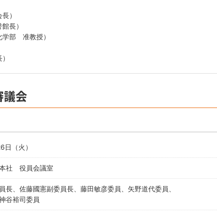
)
会長）
誉館長）
化学部 准教授）
）
長）
審議会
月26日（火）
本社 役員会議室
員長、佐藤國憲副委員長、藤田敏彦委員、矢野道代委員、
神谷裕司委員