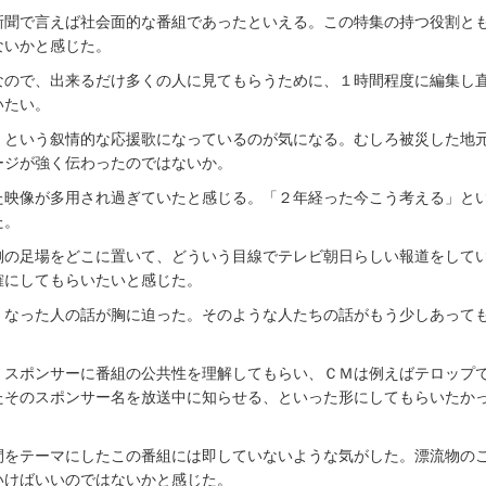
新聞で言えば社会面的な番組であったといえる。この特集の持つ役割と
ないかと感じた。
なので、出来るだけ多くの人に見てもらうために、１時間程度に編集し
いたい。
」という叙情的な応援歌になっているのが気になる。むしろ被災した地
ージが強く伝わったのではないか。
た映像が多用され過ぎていたと感じる。「２年経った今こう考える」と
た。
側の足場をどこに置いて、どういう目線でテレビ朝日らしい報道をして
確にしてもらいたいと感じた。
くなった人の話が胸に迫った。そのような人たちの話がもう少しあって
。スポンサーに番組の公共性を理解してもらい、ＣＭは例えばテロップ
たそのスポンサー名を放送中に知らせる、といった形にしてもらいたか
間をテーマにしたこの番組には即していないような気がした。漂流物の
いけばいいのではないかと感じた。