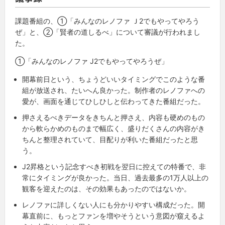
課題番組の、①「みんなのレノファ Ｊ2でもやってやろう
ぜ」と、②「賢者の道しるべ」について審議が行われまし
た。
①「みんなのレノファ J2でもやってやろうぜ」
開幕前日という、ちょうどいいタイミングでこのような番
組が放送され、たいへん良かった。制作者のレノファへの
愛が、画面を通じてひしひしと伝わってきた番組だった。
押さえるべきデータをきちんと押さえ、内容も硬めのもの
から軟らかめのものまで幅広く、盛りだくさんの内容がき
ちんと整理されていて、目配りが利いた番組だったと思
う。
J2昇格という記念すべき初戦を翌日に控えての特番で、非
常にタイミングが良かった。当日、過去最多の1万人以上の
観客を迎えたのは、その効果もあったのではないか。
レノファに詳しくない人にも分かりやすい構成だった。開
幕直前に、もっとファンを増やそうという意図が窺えるよ