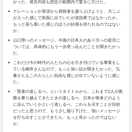
かった。発言内容も想定の範囲内で驚きに欠けた。
ナレーションが冒頭から視聴者を盛り上げようと、力こぶ
が入った感じで前面に出ていたが逆効果ではなかったか。
もっと落ち着いた感じのほうが好感を持たれるのではない
か。
山口県へのメッセージ、今後の日本人のあり方への提言に
ついては、具体的にもう一歩突っ込んだことを聞きたかっ
た。
これだけ今の時代の人たちの心を引き付けている事業をし
ている柳井さんなので、もっと深い話が聞きたかった。弘
兼さんもこの人らしい自由な感じが出ていないように感じ
た。
「賢者の道しるべ」というタイトルから、これまで2人が困
難を乗り越えてきたときの道しるべ、日本が将来どのよう
に歩んでいくかという道しるべ、これらを示すことが目的
だったと思うので、もう少し掘り下げた、強いメッセージ
を打ち出すことができたら、もっと良かったのではない
か。