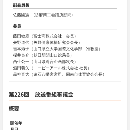
副委員長
佐藤國憲 (防府商工会議所顧問)
委員
藤田敏彦（富士商株式会社 会長）
矢野道代（矢野健康体操研究会会長）
吉本秀子（山口県立大学国際文化学部 准教授）
稲井良介（朝日新聞山口総局長）
西生公一（山口県総合企画部次長）
酒田義矢（ユーピーアール株式会社 社長）
黒神直大（遠石八幡宮宮司、周南市体育協会会長）
第226回 放送番組審議会
概要
開催年
月日