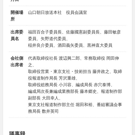
開催場
山口朝日放送本社 役員会議室
所
出席委
福田百合子委員長、佐藤國憲副委員長、藤田敏彦
員名
委員、矢野道代委員、
稲井良介委員、酒田義矢委員、黒神直大委員
会社側
代表取締役社長 渡辺興二郎、常務取締役 岡田伸
出席者
之、
取締役営業・東京支社・技術担当 藤井政之、取締
役報道制作局長 芳沢重雄、
取締役総務局長 小川容、編成局長 赤穴泰博、
編成局次長兼編成業務部長 藤本郷史、報道制作部
副部長 大田幸人、
東京支社報道制作部主任 堀田和裕、番組審議会事
務局長 数井英司
議事録