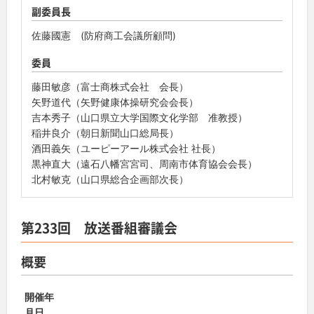
副委員長
佐藤國憲 (防府商工会議所顧問)
委員
藤田敏彦（富士商株式会社 会長）
矢野道代（矢野健康体操研究会会長）
吉本秀子（山口県立大学国際文化学部 准教授）
稲井良介（朝日新聞山口総局長）
酒田義矢（ユーピーアール株式会社 社長）
黒神直大（遠石八幡宮宮司、周南市体育協会会長）
北村敏克（山口県総合企画部次長）
第233回 放送番組審議会
概要
開催年
月日