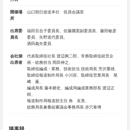
開催場
山口朝日放送本社 役員会議室
所
出席委
福田百合子委員長、佐藤國憲副委員長、藤田敏彦
員名
委員、矢野道代委員、
酒田義矢委員
会社側
代表取締役社長 渡辺興二郎、常務取締役経営企
出席者
画・総務担当 岡田伸之、
取締役編成・業務、技術担当 技術局長 芳沢重雄、
取締役報道制作局長 小川容、取締役営業局長 尾
﨑 薫、
編成局長 藤本郷史、編成局編成業務部長 渡辺正
樹、
報道制作局報道部主任 角 友美、
総務局長兼番組審議会事務局長 赤穴泰博
議事録