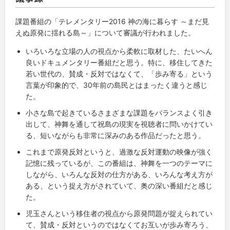
課題番組の「テレメンタリー
2016
神の海に暮らす ～まだ見
えぬ原発に揺れる島～」について審議が行われました。
いろいろな立場の人の視点から柔軟に取材した、たいへん
良いドキュメンタリー番組だと思う。特に、移住してきた
若い世代の、賛成・反対ではなくて、「歩み寄る」という
言葉が印象的で、
30
年前の島民とはまったく違うと感じ
た。
小さな島で起きているさまざまな課題をバランスよく引き
出して、神舞を通して祝島の現実を視聴者に問いかけてい
る、短いながらも非常に深みのある作品だったと思う。
これまで原発反対というと、過激な反対運動の映像が強く
記憶に残っているが、この番組は、神舞を一つのテーマに
しながら、いろんな反対の仕方がある、いろんな考え方が
ある、という捉え方がされていて、奥の深い番組だと感じ
た。
児玉さんという移住者の視点から原発問題が捉えられてい
て、賛成・反対というのではなくてお互いが歩み寄ろう、