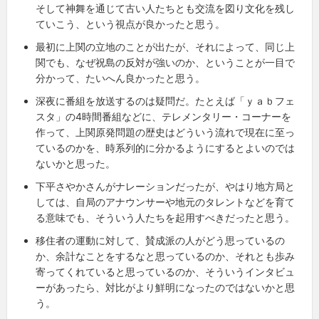
そして神舞を通じて古い人たちとも交流を図り文化を残し
ていこう、という視点が良かったと思う。
最初に上関の立地のことが出たが、それによって、同じ上
関でも、なぜ祝島の反対が強いのか、ということが一目で
分かって、たいへん良かったと思う。
深夜に番組を放送するのは疑問だ。たとえば「ｙａｂフェ
スタ」の
4
時間番組などに、テレメンタリー・コーナーを
作って、上関原発問題の歴史はどういう流れで現在に至っ
ているのかを、時系列的に分かるようにするとよいのでは
ないかと思った。
下平さやかさんがナレーションだったが、やはり地方局と
しては、自局のアナウンサーや地元のタレントなどを育て
る意味でも、そういう人たちを起用すべきだったと思う。
移住者の運動に対して、賛成派の人がどう思っているの
か、余計なことをするなと思っているのか、それとも歩み
寄ってくれていると思っているのか、そういうインタビュ
ーがあったら、対比がより鮮明になったのではないかと思
う。