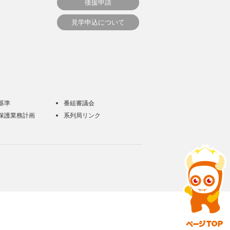
後援申請
見学申込について
基準
番組審議会
保護業務計画
系列局リンク