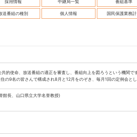
採用情報
中継局一覧
番組基準
放送番組の種別
個人情報
国民保護業務計
公共的使命、放送番組の適正を審査し、番組向上を図ろうという機関で
在住の9名の皆さんで構成され8月と12月をのぞき、毎月1回の定例会と
誉館長、山口県立大学名誉教授)
)