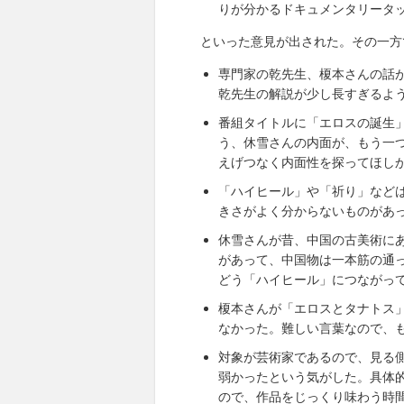
りが分かるドキュメンタリータ
といった意見が出された。その一方
専門家の乾先生、榎本さんの話
乾先生の解説が少し長すぎるよ
番組タイトルに「エロスの誕生
う、休雪さんの内面が、もう一
えげつなく内面性を探ってほし
「ハイヒール」や「祈り」など
きさがよく分からないものがあ
休雪さんが昔、中国の古美術に
があって、中国物は一本筋の通
どう「ハイヒール」につながっ
榎本さんが「エロスとタナトス
なかった。難しい言葉なので、
対象が芸術家であるので、見る
弱かったという気がした。具体
ので、作品をじっくり味わう時