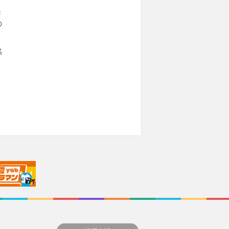
き
の
名