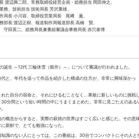
長 渡辺興二郎、常務取締役経営企画・総務担当 岡田伸之、
業務、技術担当 技術局長 芳沢重雄、
作局長 小川容、取締役営業局長 尾﨑 薫、
務部長 渡辺正樹、報道制作局報道部長 高橋 賢、
 守田英二、総務局長兼番組審議会事務局長 赤穴泰博
の誕生 ～12代 三輪休雪（龍作）～」について審議が行われました。
時代と、年代を追って作品を紹介した構成の仕方が、非常に興味深かっ
まれた自分の宿命と、それにひるむことなく、果敢に新しいものに挑戦
、30分間という短い時間の中にうまくまとめた、非常に見ごたえのある
い。
焼の概念からすると、実際の萩焼の世界はすごく広いと感じた。その意
常に新鮮で、とても勉強になった。
備知識のない人にとっては、この番組は、30分でコンパクトにその人と