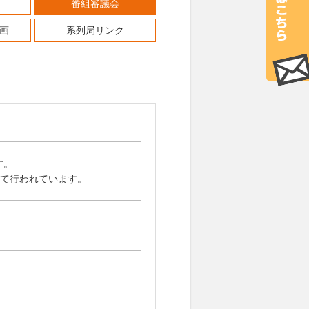
番組審議会
画
系列局リンク
す。
して行われています。