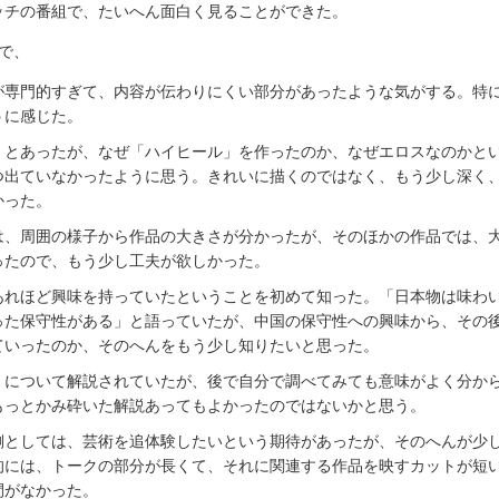
ッチの番組で、たいへん面白く見ることができた。
で、
が専門的すぎて、内容が伝わりにくい部分があったような気がする。特
うに感じた。
」とあったが、なぜ「ハイヒール」を作ったのか、なぜエロスなのかと
つ出ていなかったように思う。きれいに描くのではなく、もう少し深く
かった。
は、周囲の様子から作品の大きさが分かったが、そのほかの作品では、
ったので、もう少し工夫が欲しかった。
あれほど興味を持っていたということを初めて知った。「日本物は味わ
った保守性がある」と語っていたが、中国の保守性への興味から、その
ていったのか、そのへんをもう少し知りたいと思った。
」について解説されていたが、後で自分で調べてみても意味がよく分か
もっとかみ砕いた解説あってもよかったのではないかと思う。
側としては、芸術を追体験したいという期待があったが、そのへんが少
的には、トークの部分が長くて、それに関連する作品を映すカットが短
間がなかった。