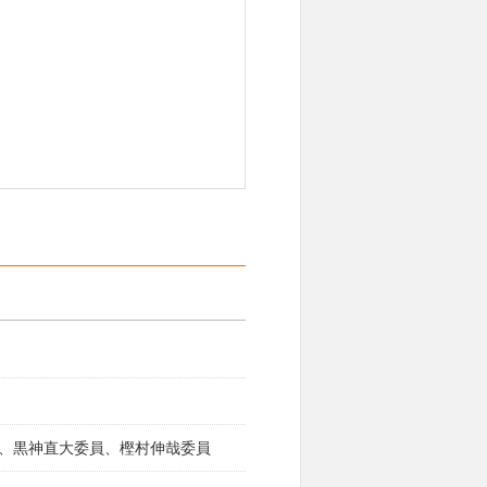
、黒神直大委員、樫村伸哉委員