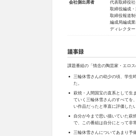
会社側出席者
代表取締役社
取締役編成・
取締役報道制
編成局編成業
ディレクター
議事録
課題番組の「情念の陶芸家・エロス
三輪休雪さんの幼少の頃、学生
た。
萩焼・人間国宝の直系として生
ていく三輪休雪さんのすべてを
い作品だったと率直に評価した
自分が今まで思い描いていた萩
で、この番組は自分にとって非
三輪休雪さんについてあまり予