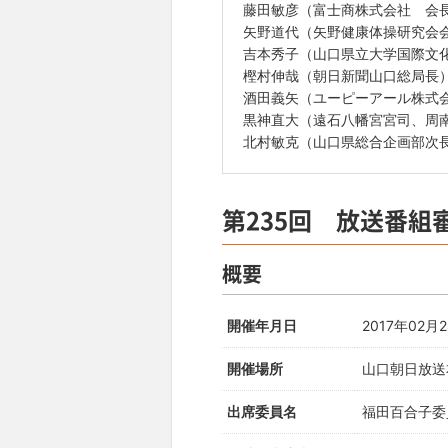
藤田敏彦（富士商株式会社 会
矢野道代（矢野健康体操研究会
吉本秀子（山口県立大学国際文
樫村伸哉（朝日新聞山口総局長
酒田義矢（ユーピーアール株式会
黒神直大（遠石八幡宮宮司、周
北村敏克（山口県総合企画部次
第235回 放送番組
概要
開催年月日
2017年02月
開催場所
山口朝日放送
出席委員名
福田百合子委