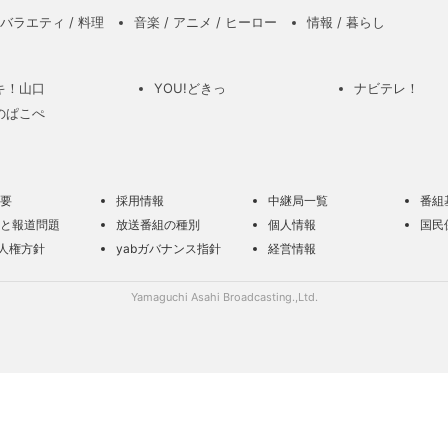
バラエティ / 料理
音楽 / アニメ / ヒーロー
情報 / 暮らし
キ！山口
YOU!どきっ
ナビテレ！
のぱこぺ
要
採用情報
中継局一覧
番組
と報道問題
放送番組の種別
個人情報
国民
の人権方針
yabガバナンス指針
経営情報
Yamaguchi Asahi Broadcasting.,Ltd.