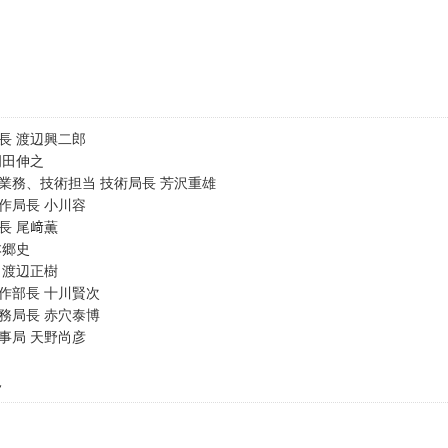
長 渡辺興二郎
岡田伸之
業務、技術担当 技術局長 芳沢重雄
作局長 小川容
長 尾﨑薫
本郷史
 渡辺正樹
作部長 十川賢次
務局長 赤穴泰博
事局 天野尚彦
規