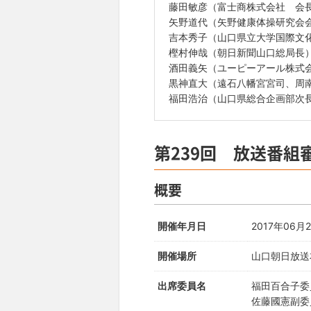
藤田敏彦（富士商株式会社 会
矢野道代（矢野健康体操研究会
吉本秀子（山口県立大学国際文
樫村伸哉（朝日新聞山口総局長
酒田義矢（ユーピーアール株式会
黒神直大（遠石八幡宮宮司、周
福田浩治（山口県総合企画部次
第239回 放送番組
概要
開催年月日
2017年06月
開催場所
山口朝日放送
出席委員名
福田百合子委
佐藤國憲副委