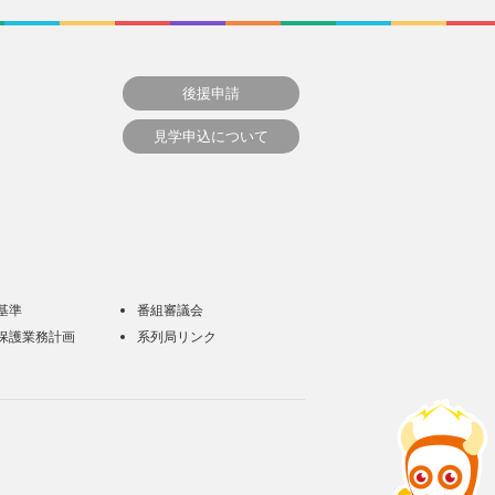
後援申請
見学申込について
基準
番組審議会
保護業務計画
系列局リンク