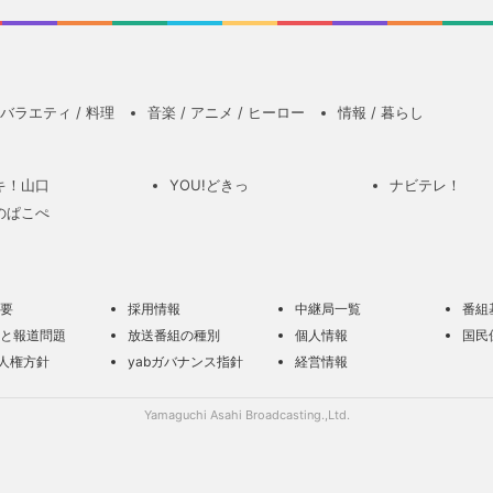
バラエティ / 料理
音楽 / アニメ / ヒーロー
情報 / 暮らし
キ！山口
YOU!どきっ
ナビテレ！
のぱこぺ
要
採用情報
中継局一覧
番組
と報道問題
放送番組の種別
個人情報
国民
の人権方針
yabガバナンス指針
経営情報
Yamaguchi Asahi Broadcasting.,Ltd.