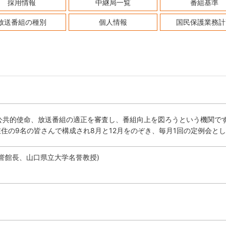
採用情報
中継局一覧
番組基準
放送番組の種別
個人情報
国民保護業務計
公共的使命、放送番組の適正を審査し、番組向上を図ろうという機関で
在住の9名の皆さんで構成され8月と12月をのぞき、毎月1回の定例会と
誉館長、山口県立大学名誉教授)
)