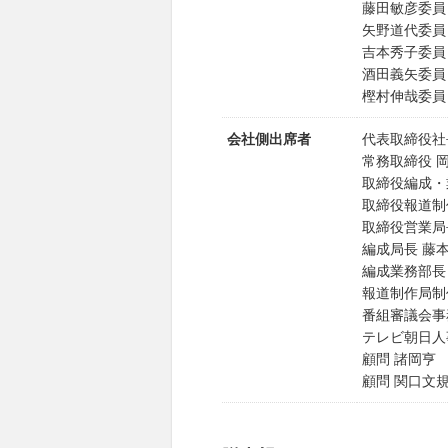
藤田敏彦委員
矢野道代委員
吉本秀子委員
酒田義矢委員
樫村伸哉委員
会社側出席者
代表取締役社
常務取締役 
取締役編成・
取締役報道制
取締役営業局
編成局長 藤
編成業務部長
報道制作局制
番組審議会事
テレビ朝日人
顧問 諸岡亨
顧問 関口文