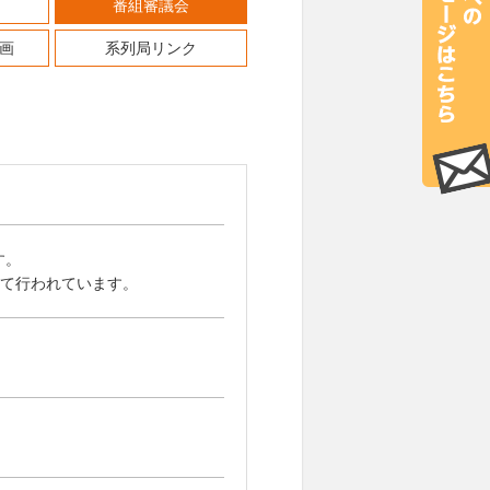
番組審議会
画
系列局リンク
す。
して行われています。