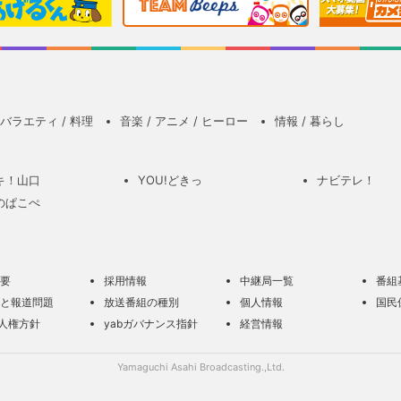
バラエティ / 料理
音楽 / アニメ / ヒーロー
情報 / 暮らし
キ！山口
YOU!どきっ
ナビテレ！
のぱこぺ
要
採用情報
中継局一覧
番組
と報道問題
放送番組の種別
個人情報
国民
の人権方針
yabガバナンス指針
経営情報
Yamaguchi Asahi Broadcasting.,Ltd.