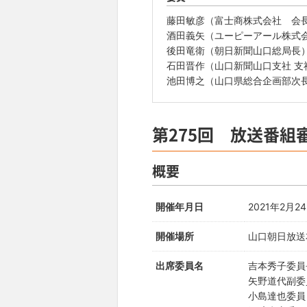
藤田敏彦（富士商株式会社 会
酒田義矢（ユーピーアール株式会
後田竜衛（朝日新聞山口総局長
石田晋作（山口新聞山口支社 支
池田博之（山口県総合企画部次
第275回 放送番組
概要
開催年月日
2021年2月
開催場所
山口朝日放送
出席委員名
吉本秀子委員
矢野道代副委
小島達也委員