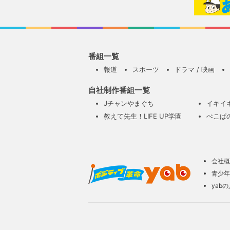
番組一覧
報道
スポーツ
ドラマ / 映画
自社制作番組一覧
Jチャンやまぐち
イキイ
教えて先生！LIFE UP学園
ぺこぱ
会社概
青少年
yab