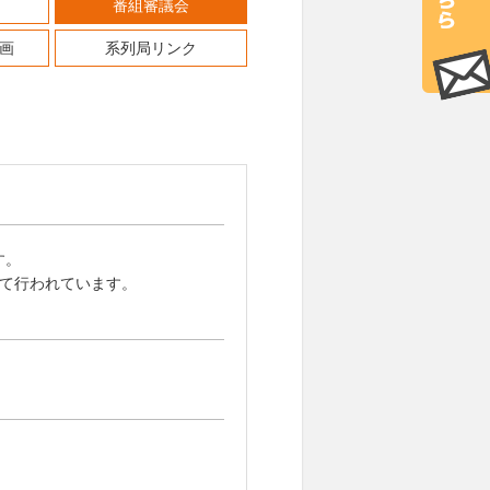
番組審議会
画
系列局リンク
す。
して行われています。