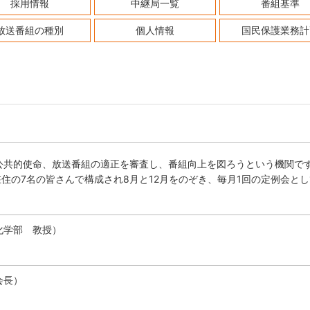
採用情報
中継局一覧
番組基準
放送番組の種別
個人情報
国民保護業務計
公共的使命、放送番組の適正を審査し、番組向上を図ろうという機関で
在住の7名の皆さんで構成され8月と12月をのぞき、毎月1回の定例会と
化学部 教授）
会長）