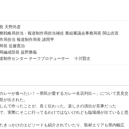
長 天野尚彦
務戦略局担当・報道制作局担当補佐 番組審議会事務局長 関山吉宣
作局担当 報道制作局長 諸岡亨
局長 近藤寛治
局編成部長 益野勝義
道制作センター チーフプロデューサー 十川賢次
カレーが食べたい！～県民が愛するカレー名店列伝～」について意見交
見が出された。
しんで作ったことが、良く伝わった。楽しさの演出が見事だった
で、実際にそこに行ってるわけではないけれども臨場感が出ていると思
たきっかけのエピソードも紹介されていたり、取材エリアも県内幅広