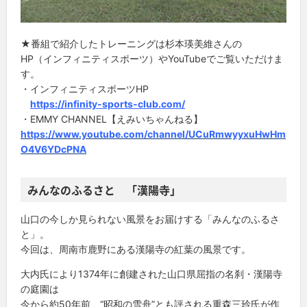
★番組で紹介したトレーニングは杉本瑛美維さんの
HP（インフィニティスポーツ）やYouTubeでご覧いただけま
す。
・インフィニティスポーツHP
https://infinity-sports-club.com/
・EMMY CHANNEL【えみいちゃんねる】
https://www.youtube.com/channel/UCuRmwyyxuHwHm
O4V6YDcPNA
みんなのふるさと 「漢陽寺」
山口の今しか見られない風景をお届けする「みんなのふるさ
と」。
今回は、周南市鹿野にある漢陽寺の紅葉の風景です。
大内氏により1374年に創建された山口県屈指の名刹・漢陽寺
の庭園は
今から約50年前、“昭和の雪舟”とも評される重森三玲氏が作