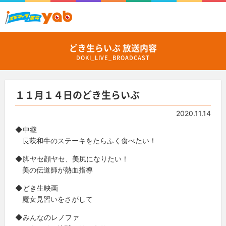
どき生らいぶ 放送内容
DOKI_LIVE_BROADCAST
１１月１４日のどき生らいぶ
2020.11.14
◆中継
長萩和牛のステーキをたらふく食べたい！
◆脚ヤセ顔ヤセ、美尻になりたい！
美の伝道師が熱血指導
◆どき生映画
魔女見習いをさがして
◆みんなのレノファ