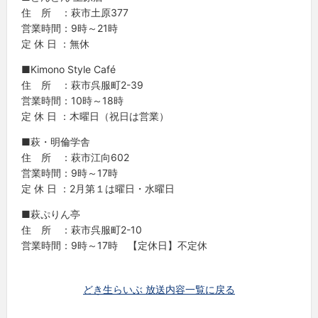
住 所 ：萩市土原377
営業時間：9時～21時
定 休 日 ：無休
■Kimono Style Café
住 所 ：萩市呉服町2-39
営業時間：10時～18時
定 休 日 ：木曜日（祝日は営業）
■萩・明倫学舎
住 所 ：萩市江向602
営業時間：9時～17時
定 休 日 ：2月第１は曜日・水曜日
■萩ぷりん亭
住 所 ：萩市呉服町2-10
営業時間：9時～17時 【定休日】不定休
どき生らいぶ 放送内容一覧に戻る