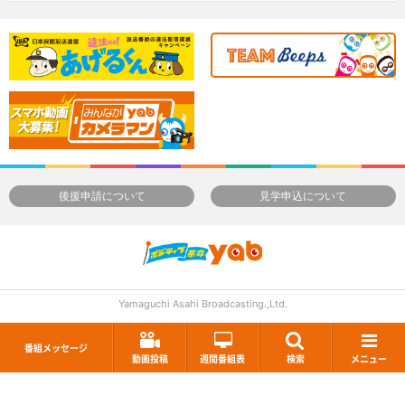
後援申請について
見学申込について
Yamaguchi Asahi Broadcasting.,Ltd.
番組メッセージ
動画投稿
週間番組表
検索
メニュー