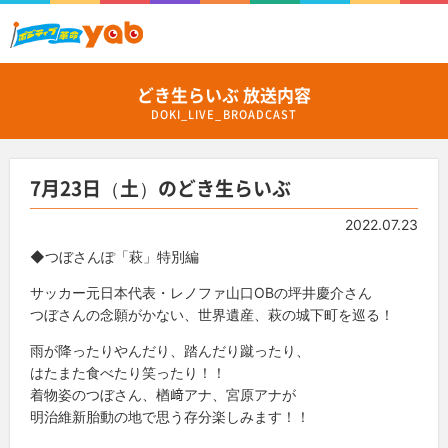
どき生らいぶ 放送内容
DOKI_LIVE_BROADCAST
7月23日（土）のどき生らいぶ
2022.07.23
◆つぼさんぽ「萩」特別編
サッカー元日本代表・レノファ山口OBの坪井慶介さん
つぼさんの念願がかない、世界遺産、萩の城下町を巡る！
雨が降ったりやんだり、踏んだり蹴ったり、
はたまた食べたり笑ったり！！
着物姿のつぼさん、楢﨑アナ、宮原アナが
明治維新胎動の地で思う存分楽しみます！！