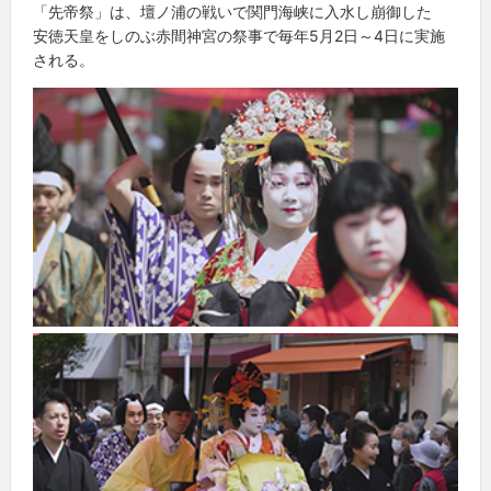
「先帝祭」は、壇ノ浦の戦いで関門海峡に入水し崩御した
安徳天皇をしのぶ赤間神宮の祭事で毎年5月2日～4日に実施
される。