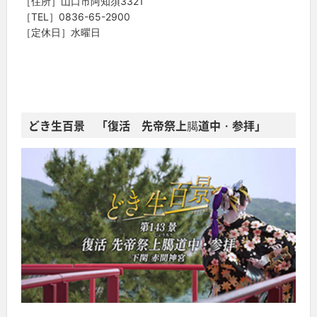
［住所］山口市阿知須3321
［TEL］0836-65-2900
［定休日］水曜日
どき生百景 「復活 先帝祭上臈道中・参拝」