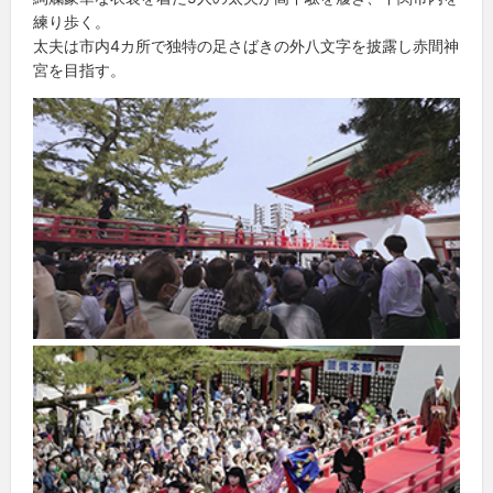
練り歩く。
太夫は市内4カ所で独特の足さばきの外八文字を披露し赤間神
宮を目指す。