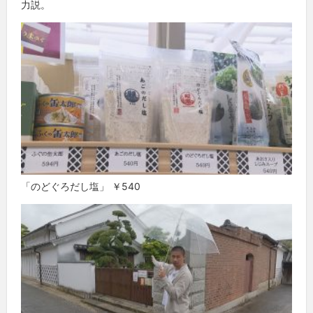
力説。
「のどぐろだし塩」 ￥540