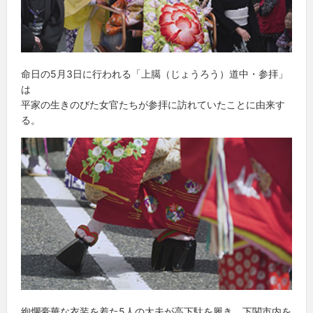
命日の5月3日に行われる「上臈（じょうろう）道中・参拝」
は
平家の生きのびた女官たちが参拝に訪れていたことに由来す
る。
絢爛豪華な衣装を着た5人の太夫が高下駄を履き、下関市内を