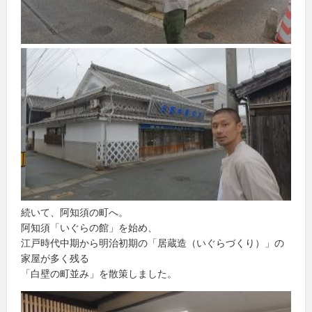
続いて、阿知須の町へ。
阿知須「いぐらの館」を始め、
江戸時代中期から明治初期の「居蔵造（いぐらづくり）」の
家屋が多く残る
「白壁の町並み」を散策しました。