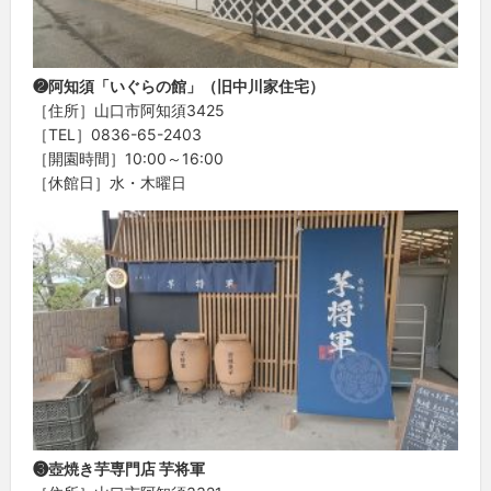
❷阿知須「いぐらの館」（旧中川家住宅）
［住所］山口市阿知須3425
［TEL］0836-65-2403
［開園時間］10:00～16:00
［休館日］水・木曜日
❸壺焼き芋専門店 芋将軍