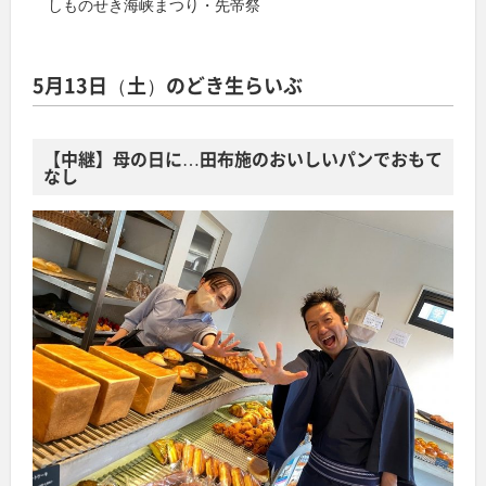
しものせき海峡まつり・先帝祭
5月
13
日（土）のどき生らいぶ
【中継】母の日に…田布施のおいしいパンでおもて
なし