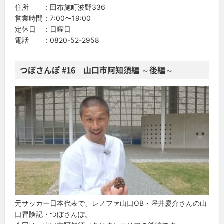
住所 ：田布施町波野336
営業時間：7:00〜19:00
定休日 ：日曜日
電話 ：0820-52-2958
つぼさんぽ #16 山口市阿知須編 ～後編～
元サッカー日本代表で、レノファ山口OB・坪井慶介さんの山
口冒険記・つぼさんぽ。