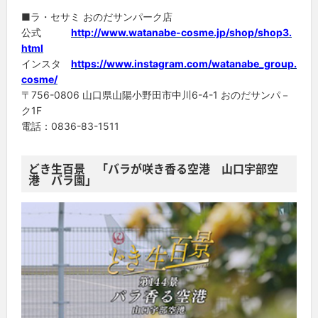
■ラ・セサミ おのだサンパーク店
公式
http://www.watanabe-cosme.jp/shop/shop3.
html
インスタ
https://www.instagram.com/watanabe_group.
cosme/
〒756-0806 山口県山陽小野田市中川6-4-1 おのだサンパ－
ク1F
電話：0836-83-1511
どき生百景 「バラが咲き香る空港 山口宇部空
港 バラ園」