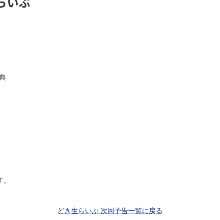
らいぶ
典
す。
どき生らいぶ 次回予告一覧に戻る