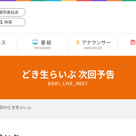
週間番組表
検索
ース
番組
アナウンサー
PROGRAMS
ANNOUNCER
どき生らいぶ 次回予告
DOKI_LIVE_NEXT
日のどき生らいぶ