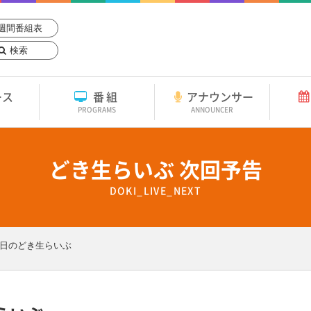
週間番組表
検索
ース
番組
アナウンサー
PROGRAMS
ANNOUNCER
どき生らいぶ 次回予告
DOKI_LIVE_NEXT
日のどき生らいぶ