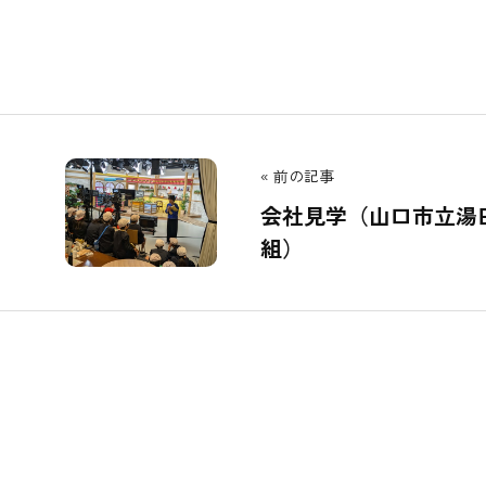
他の記事
前の記事
会社見学（山口市立湯
組）