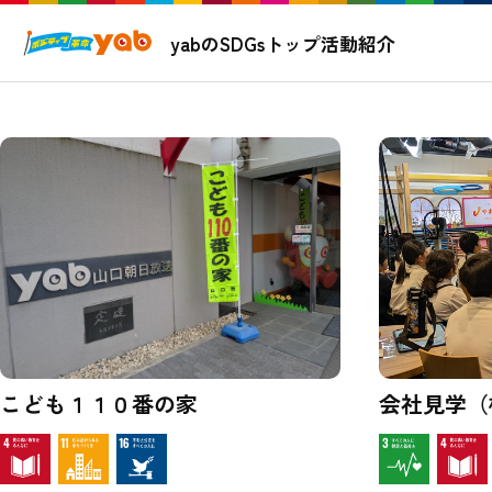
yabのSDGsトップ
活動紹介
こども１１０番の家
会社見学（