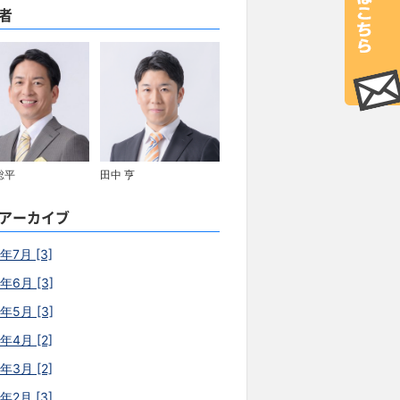
者
総平
田中 亨
アーカイブ
年7月 [3]
6年6月 [3]
6年5月 [3]
年4月 [2]
年3月 [2]
年2月 [3]