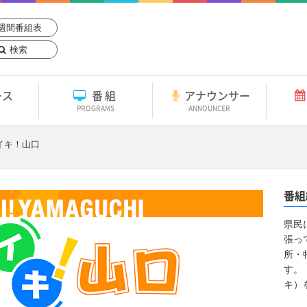
週間番組表
検索
ース
番組
アナウンサー
PROGRAMS
ANNOUNCER
イキ！山口
番組
県民
張っ
所・
す。
キ）