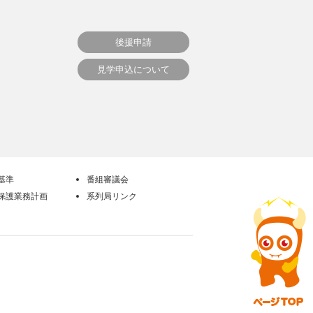
後援申請
見学申込について
基準
番組審議会
保護業務計画
系列局リンク