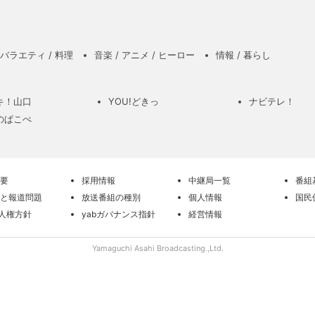
バラエティ / 料理
音楽 / アニメ / ヒーロー
情報 / 暮らし
キ！山口
YOU!どきっ
ナビテレ！
のぱこぺ
要
採用情報
中継局一覧
番組
と報道問題
放送番組の種別
個人情報
国民
の人権方針
yabガバナンス指針
経営情報
Yamaguchi Asahi Broadcasting.,Ltd.