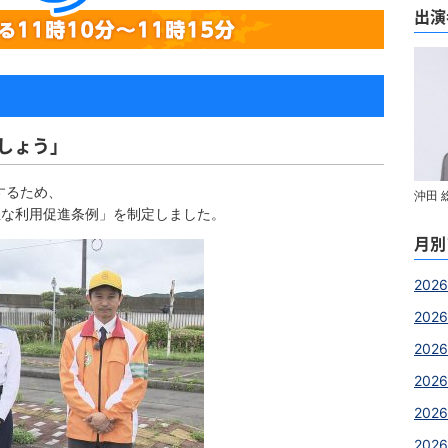
出演
口
ましょう」
するため、
沖田 
正な利用促進条例」を制定しました。
月別
2026
202
202
2026
2026
2026