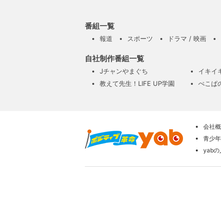
番組一覧
報道
スポーツ
ドラマ / 映画
自社制作番組一覧
Jチャンやまぐち
イキイ
教えて先生！LIFE UP学園
ぺこぱ
会社概
青少年
yab