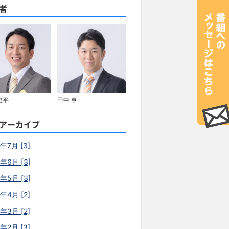
者
総平
田中 亨
アーカイブ
年7月 [3]
6年6月 [3]
6年5月 [3]
年4月 [2]
年3月 [2]
年2月 [3]