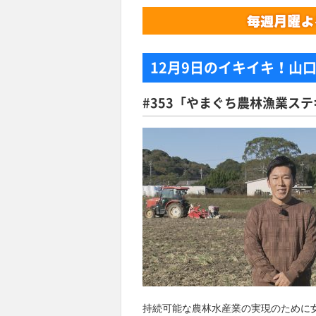
12月9日
のイキイキ！山
#353「やまぐち農林漁業ス
持続可能な農林水産業の実現のために