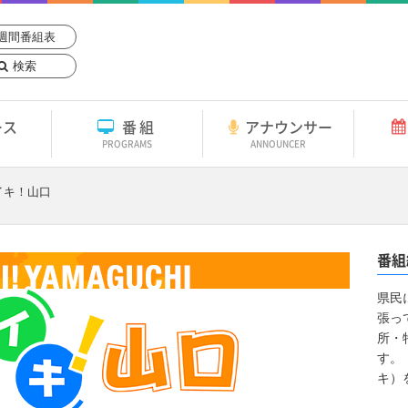
週間番組表
検索
ース
番組
アナウンサー
PROGRAMS
ANNOUNCER
イキ！山口
番組
県民
張っ
所・
す。
キ）