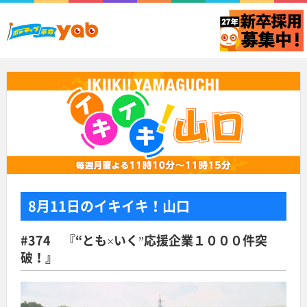
8月11日
のイキイキ！山口
#374 『“とも×いく”応援企業１０００件突
破！』