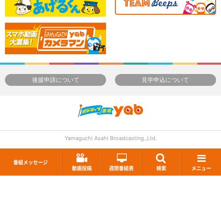
後援申請について
見学申込について
Yamaguchi Asahi Broadcasting.,Ltd.
番組メッセージ
動画投稿
週間番組表
検索
メニュー