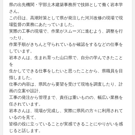
県の出先機関・宇部土木建築事務所で技師として働く岩本学
さん。
この日は、高潮対策として県が発注した河川改修の現場で現
場監督の業務にあたっていました。
実際の工事の現場で、作業がスムーズに進むよう、調整を行
ったり、
作業手順がきちんと守られているか確認をするなどの仕事を
しています。
岩本さんは、生まれ育った山口県で、自分の学んできたこと
を
生かしてできる仕事をしたいと思ったことから、県職員を目
指しました。
仕事の内容は、県民から要望を受けて現地を調査したり、計
画の立案や設計、
工事の発注から管理まで、責任は重いものの、幅広い業務を
任されています。
岩本さんは、現場が完成し、実際に県民の方々に利用されて
いるのを見て、
皆様の役に立っていることが実感できることにやりがいを感
じると話します。