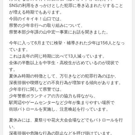
SNSの利用をきっかけとした犯罪に巻き込まれたりすること
が増える時期でもあります。
今回のイキイキ！山口では、
県警の少年非行への取り組みについて、
県警本部少年課の山中宏一事業にお話を聞きました。
今年に入って6月までに検挙・補導された少年は156人となっ
ています。
これは去年の同じ時期に比べて13人減っています。
全体の半数以上を中学生・高校生が占めているのが現状で
す。
夏休み時期の特徴として、万引きなどの犯罪行為のほか、
深夜徘徊や喫煙などの不良行為が増加する傾向があります。
少年非行に関して県警では、
少年警察ボランティアの方の協力も得ながら、
駅周辺やゲームセンターなど少年が集まりやすい場所で
街頭パトロールを実施し、注意喚起を行っています。
夏休みには、夏祭りや花火大会会場などでもパトロールを行
い、
深夜徘徊や危険な行為の防止などを呼び掛けています。