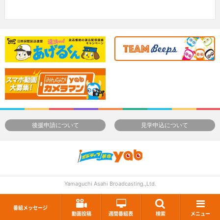
後援申請について
見学申込について
Yamaguchi Asahi Broadcasting.,Ltd.
番組メッセージ
動画投稿
週間番組表
検索
メニュー