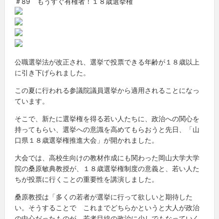
＃89 もうすぐ有権者！１８歳選挙権
公職選挙法が改正され、選挙で投票できる年齢が１８歳以上
に引き下げられました。
この夏に行われる参議院議員選挙から適用されることになっ
ています。
そこで、新たに選挙権を得る若い人たちに、政治への関心を
持ってもらい、選挙への意識を高めてもらおうと先日、「山
口県１８歳選挙権推進大会」が開かれました。
大会では、高校生向けの教材作成にも関わった岡山大学大学
院の桑原敏典教授が、１８歳選挙権制度の意義と、若い人た
ちが投票に行くことの重要性を講演しました。
桑原教授は「多くの若者が選挙に行って欲しいと期待した
い。そうすることで これまでどちらかというと大人が政治
の中心だったものが、若者目線の政治に少しでもなっていく