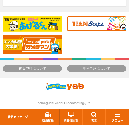
後援申請について
見学申込について
Yamaguchi Asahi Broadcasting.,Ltd.
番組メッセージ
動画投稿
週間番組表
検索
メニュー