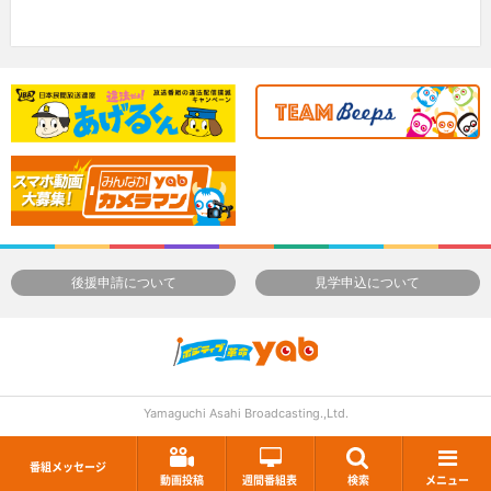
後援申請について
見学申込について
Yamaguchi Asahi Broadcasting.,Ltd.
番組メッセージ
動画投稿
週間番組表
検索
メニュー