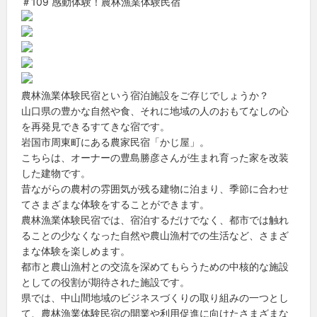
＃109 感動体験！農林漁業体験民宿
農林漁業体験民宿という宿泊施設をご存じでしょうか？
山口県の豊かな自然や食、それに地域の人のおもてなしの心
を再発見できるすてきな宿です。
岩国市周東町にある農家民宿「かじ屋」。
こちらは、オーナーの豊島勝彦さんが生まれ育った家を改装
した建物です。
昔ながらの農村の雰囲気が残る建物に泊まり、季節に合わせ
てさまざまな体験をすることができます。
農林漁業体験民宿では、宿泊するだけでなく、都市では触れ
ることの少なくなった自然や農山漁村での生活など、さまざ
まな体験を楽しめます。
都市と農山漁村との交流を深めてもらうための中核的な施設
としての役割が期待された施設です。
県では、中山間地域のビジネスづくりの取り組みの一つとし
て、農林漁業体験民宿の開業や利用促進に向けたさまざまな