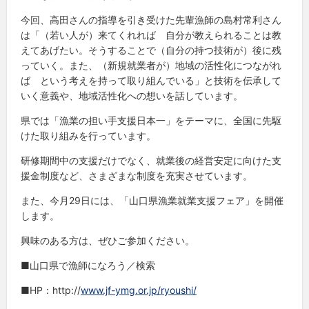
今回、高田さんの指導を引き受けた先輩漁師の島村常利さん
は「（若い人が）来てくれれば 自分が教えられることは教
えてあげたい。そうすることで（自分の持つ技術が）後に残
っていく。また、（新規就業者が）地域の活性化につながれ
ば という考えを持って取り組んでいる」と技術を伝承して
いく意義や、地域活性化への想いを話しています。
県では「漁業の担い手支援日本一」をテーマに、全国に先駆
けた取り組みを行っています。
研修期間中の支援だけでなく、就業後の経営安定に向けた支
援金制度など、さまざまな制度を充実させています。
また、今月29日には、「山口県漁業就業支援フェア」を開催
します。
興味のある方は、ぜひご参加ください。
■山口県で漁師になろう／検索
■HP：http://
www.jf-ymg.or.jp/ryoushi/