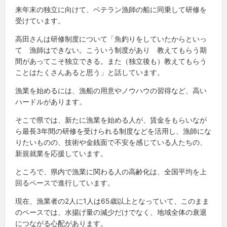
来年末の独立に向けて、ベテラン漁師の船に同乗して研修を
受けています。
高田さんは研修制度について「魚釣りをしていたからといっ
て 漁師はできない。こういう制度があり 教えてもらう期
間があってこそ独立できる。また（独立後も）教えてもらう
ことはたくさんあると思う」と話しています。
漁業を始めるには、漁船の用意やノウハウの習得など、高い
ハードルがあります。
そこで県では、新たに漁業を始める人が、賃金をもらいなが
ら最長3年間の研修を受けられる制度などを活用し、漁師にな
りたいものの、技術や金銭面で不安を感じている人たちの、
新規就業を応援しています。
ところで、県内で漁業に関わる人の高齢化は、全国平均を上
回るペースで進行しています。
現在、漁業者の2人に1人は65歳以上となっていて、このまま
のペースでは、水揚げ量の減少だけでなく、地域全体の衰退
につながる心配があります。