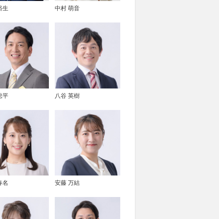
裕生
中村 萌音
総平
八谷 英樹
春名
安藤 万結