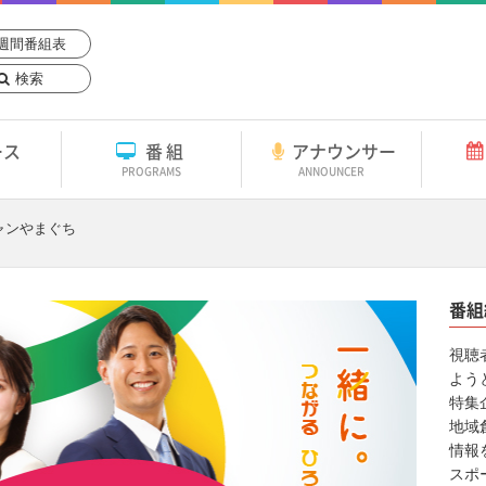
週間番組表
検索
ース
番組
アナウンサー
PROGRAMS
ANNOUNCER
ャンやまぐち
番組
視聴
よう
特集
地域
情報
スポ