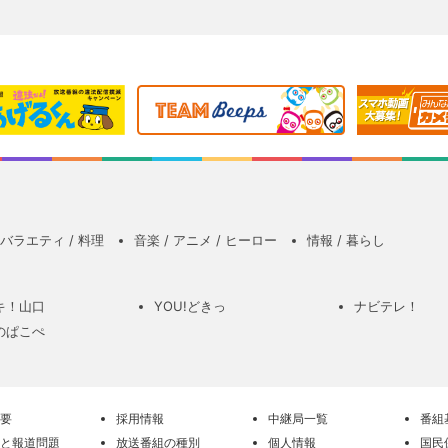
バラエティ / 料理
音楽 / アニメ / ヒーロー
情報 / 暮らし
キ！山口
YOU!どきっ
ナビテレ！
のぱこぺ
要
採用情報
中継局一覧
番組
と報道問題
放送番組の種別
個人情報
国民