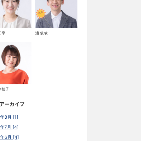
初季
浦 俊哉
奈穂子
アーカイブ
年8月 [1]
年7月 [4]
6年6月 [4]