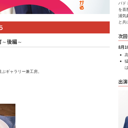
バド
を喜
浦気
と共
ち
次回
町～後編～
8月
並ぶギャラリー兼工房。
出演