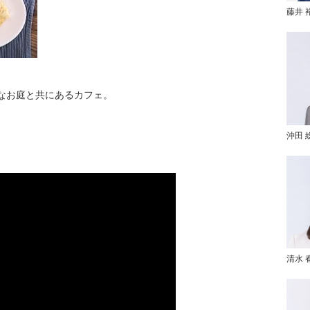
藤井 
なお庭と共にあるカフェ。
沖田 
清水 