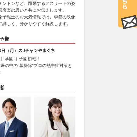
ミントンなど、躍動するアスリートの姿
怒哀楽の思いと共にお伝えします。
象予報士のお天気情報では、季節の映像
に詳しく、分かりやすく解説します。
予告
10日（月）のJチャンやまぐち
高川学園 甲子園初戦！
猛暑の中の“墓掃除”プロの熱中症対策と
は
者