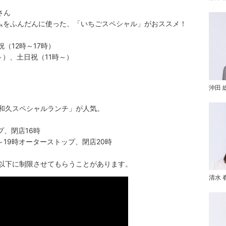
さん
ムをふんだんに使った、「いちごスペシャル」がおススメ！
（12時～17時）
、土日祝（11時～）
沖田 
「和久スペシャルランチ」が人気。
プ、閉店16時
時オーターストップ、閉店20時
人以下に制限させてもらうことがあります。
清水 