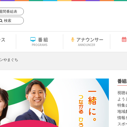
週間番組表
検索
ース
番組
アナウンサー
PROGRAMS
ANNOUNCER
ャンやまぐち
番組
視聴
よう
特集
地域
情報
スポ