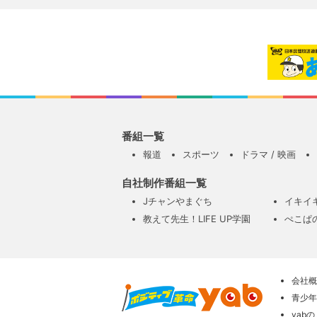
番組一覧
報道
スポーツ
ドラマ / 映画
自社制作番組一覧
Jチャンやまぐち
イキイ
教えて先生！LIFE UP学園
ぺこぱ
会社概
青少年
yab