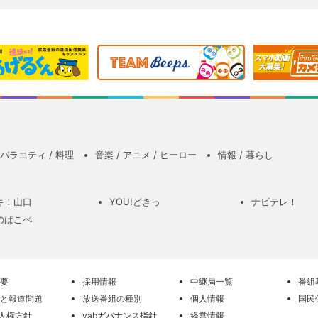
バラエティ / 料理
音楽 / アニメ / ヒーロー
情報 / 暮らし
キ！山口
YOU!どきっ
ナビテレ！
のぱこぺ
要
採用情報
中継局一覧
番組
と報道問題
放送番組の種別
個人情報
国民
の人権方針
yabガバナンス指針
経営情報