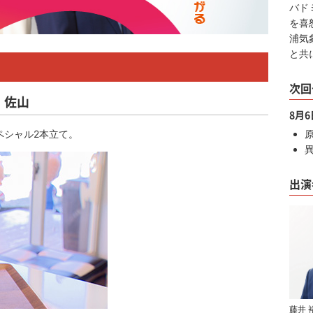
バド
を喜
浦気
と共
次回
・佐山
8月
ペシャル2本立て。
出演
藤井 