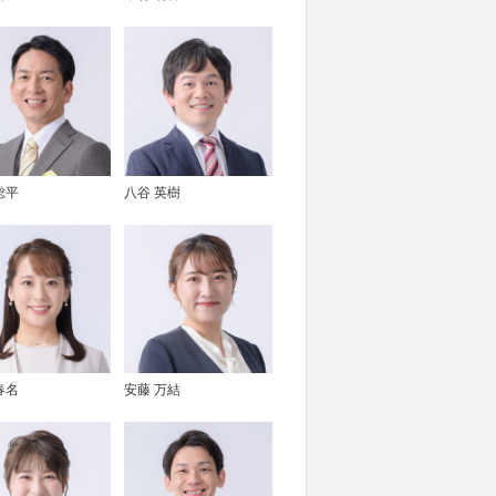
総平
八谷 英樹
春名
安藤 万結