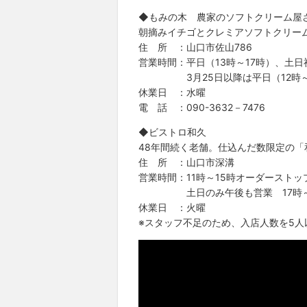
◆もみの木 農家のソフトクリーム屋
朝摘みイチゴとクレミアソフトクリー
住 所 ：山口市佐山786
営業時間：平日（13時～17時）、土日祝
3月25日以降は平日（12時～）
休業日 ：水曜
電 話 ：090-3632－7476
◆ビストロ和久
48年間続く老舗。仕込んだ数限定の
住 所 ：山口市深溝
営業時間：11時～15時オーダーストッ
土日のみ午後も営業 17時～19
休業日 ：火曜
※スタッフ不足のため、入店人数を5