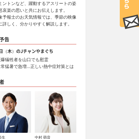
ミントンなど、躍動するアスリートの姿
怒哀楽の思いと共にお伝えします。
象予報士のお天気情報では、季節の映像
に詳しく、分かりやすく解説します。
予告
6日（木）のJチャンやまぐち
原爆犠牲者を山口でも慰霊
異常猛暑で急増…正しい熱中症対策とは
者
裕生
中村 萌音