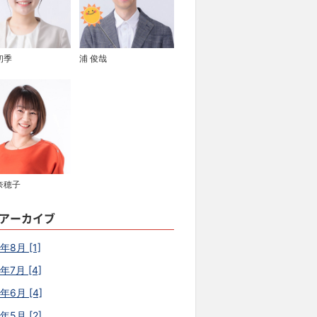
初季
浦 俊哉
奈穂子
アーカイブ
年8月 [1]
年7月 [4]
6年6月 [4]
年5月 [2]