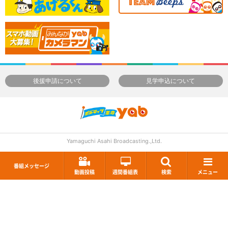
後援申請について
見学申込について
Yamaguchi Asahi Broadcasting.,Ltd.
番組メッセージ
動画投稿
週間番組表
検索
メニュー