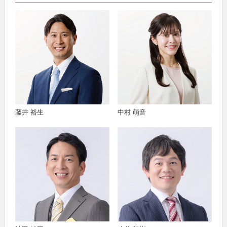
藤井 裕生
中村 萌音