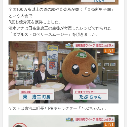
全国100カ所以上の道の駅や直売所が競う「直売所甲子園」
という大会で
3度も優秀賞を獲得しました。
清水アナは田布施農工の生徒が考案したレシピで作られた
「ダブルストロベリースムージー」を頂きました。
ゲストは東浩二町長とPRキャラクター「たぶちゃん」。