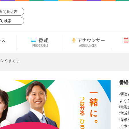
週間番組表
検索
ース
番組
アナウンサー
PROGRAMS
ANNOUNCER
ャンやまぐち
番組
視聴
よう
特集
地域
情報
スポ