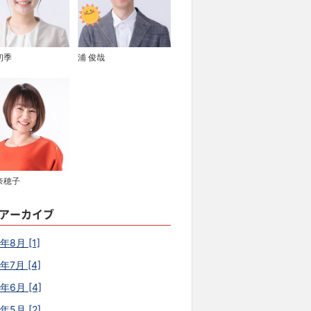
初季
浦 俊哉
奈穂子
アーカイブ
年8月 [1]
年7月 [4]
6年6月 [4]
年5月 [2]