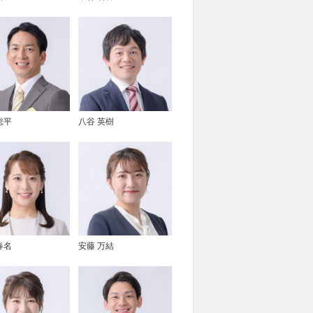
総平
八谷 英樹
春名
安藤 万結