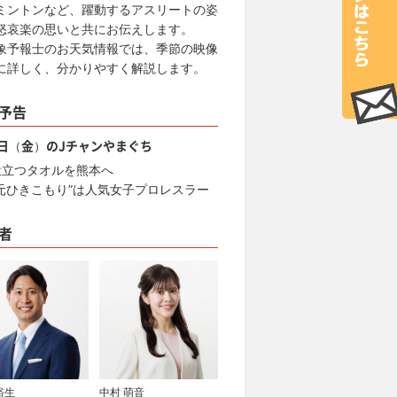
ミントンなど、躍動するアスリートの姿
怒哀楽の思いと共にお伝えします。
象予報士のお天気情報では、季節の映像
に詳しく、分かりやすく解説します。
予告
7日（金）のJチャンやまぐち
役立つタオルを熊本へ
“元ひきこもり”は人気女子プロレスラー
者
裕生
中村 萌音