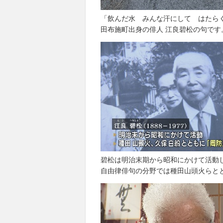
「飲んだ水 みんな汗にして はたら
田布施町出身の俳人 江良碧松の句です
碧松は明治末期から昭和にかけて活動
自由律俳句の分野では種田山頭火らと