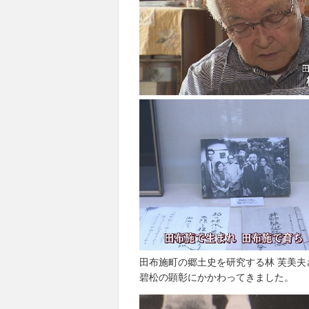
田布施町の郷土史を研究する林 芙美夫
碧松の顕彰にかかわってきました。