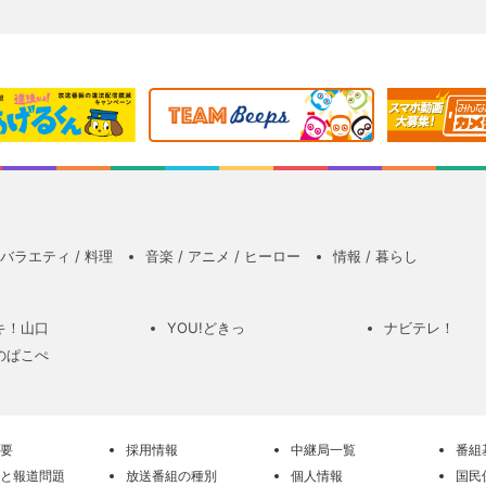
バラエティ / 料理
音楽 / アニメ / ヒーロー
情報 / 暮らし
キ！山口
YOU!どきっ
ナビテレ！
のぱこぺ
要
採用情報
中継局一覧
番組
と報道問題
放送番組の種別
個人情報
国民