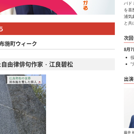
バド
を喜
浦気
と共
ち
次回
田布施町ウィーク
8月
た自由律俳句作家・江良碧松
出演
藤井 