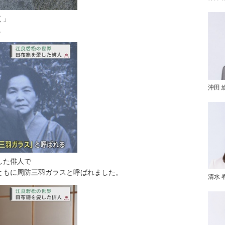
く」
。
沖田 
した俳人で
ともに周防三羽ガラスと呼ばれました。
清水 