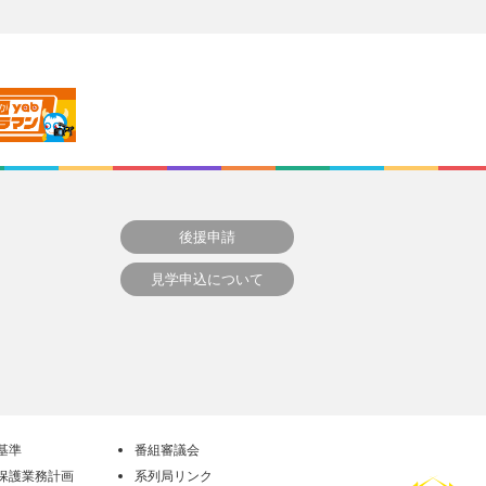
後援申請
見学申込について
基準
番組審議会
保護業務計画
系列局リンク