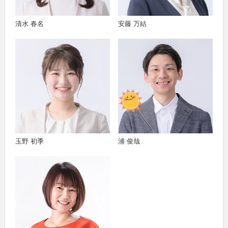
清水 春名
安藤 万結
玉野 初季
浦 俊哉