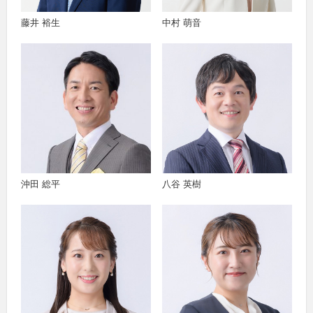
藤井 裕生
中村 萌音
沖田 総平
八谷 英樹