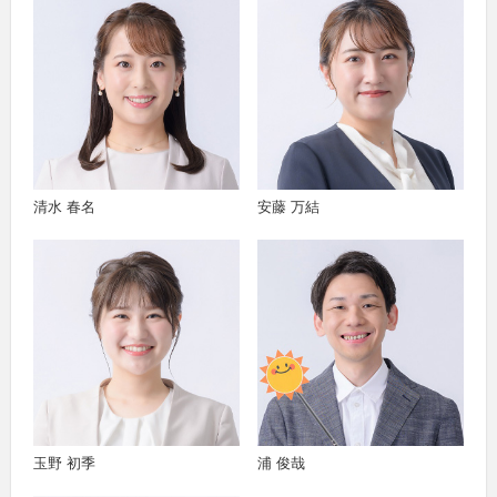
清水 春名
安藤 万結
玉野 初季
浦 俊哉