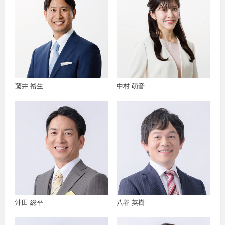
藤井 裕生
中村 萌音
沖田 総平
八谷 英樹