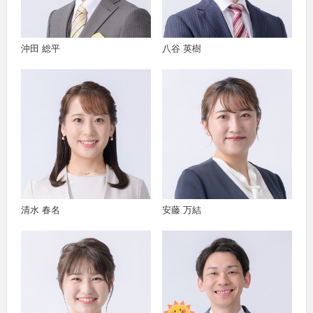
沖田 総平
八谷 英樹
清水 春名
安藤 万結