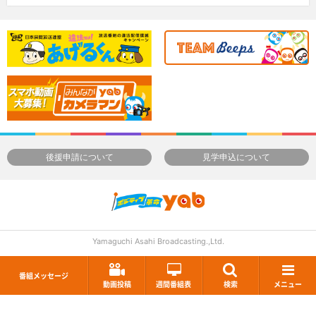
後援申請について
見学申込について
Yamaguchi Asahi Broadcasting.,Ltd.
番組メッセージ
動画投稿
週間番組表
検索
メニュー