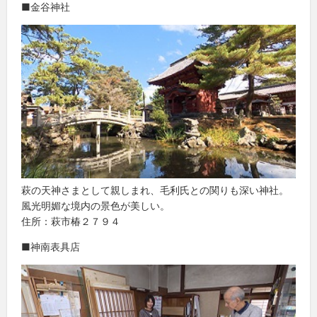
■金谷神社
萩の天神さまとして親しまれ、毛利氏との関りも深い神社。
風光明媚な境内の景色が美しい。
住所：萩市椿２７９４
■神南表具店