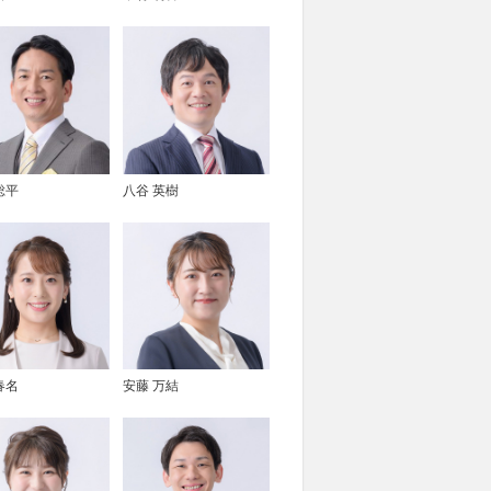
総平
八谷 英樹
春名
安藤 万結