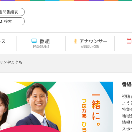
週間番組表
検索
ース
番組
アナウンサー
PROGRAMS
ANNOUNCER
チャンやまぐち
番組
視聴
よう
特集
地域
情報
スポ