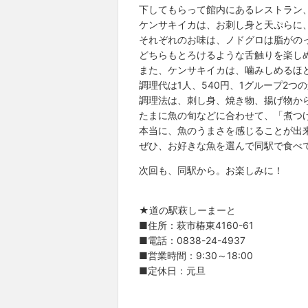
下してもらって館内にあるレストラン
ケンサキイカは、お刺し身と天ぷらに
それぞれのお味は、ノドグロは脂がの
どちらもとろけるような舌触りを楽し
また、ケンサキイカは、噛みしめるほ
調理代は1人、540円、1グループ2つ
調理法は、刺し身、焼き物、揚げ物か
たまに魚の旬などに合わせて、「煮つ
本当に、魚のうまさを感じることが出
ぜひ、お好きな魚を選んで同駅で食べ
次回も、同駅から。お楽しみに！
★道の駅萩しーまーと
■住所：萩市椿東4160-61
■電話：0838-24-4937
■営業時間：9:30～18:00
■定休日：元旦