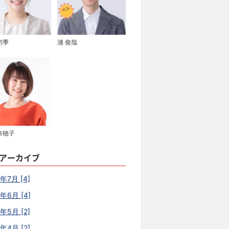
初季
浦 俊哉
奈穂子
アーカイブ
年7月 [4]
6年6月 [4]
年5月 [2]
年4月 [2]