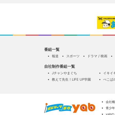
番組一覧
報道
スポーツ
ドラマ / 映画
自社制作番組一覧
Jチャンやまぐち
イキイ
教えて先生！LIFE UP学園
ぺこぱ
会社概
青少年
yab