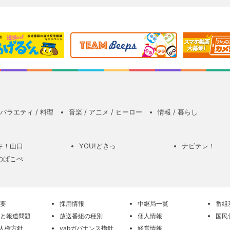
バラエティ / 料理
音楽 / アニメ / ヒーロー
情報 / 暮らし
キ！山口
YOU!どきっ
ナビテレ！
のぱこぺ
要
採用情報
中継局一覧
番組
と報道問題
放送番組の種別
個人情報
国民
の人権方針
yabガバナンス指針
経営情報