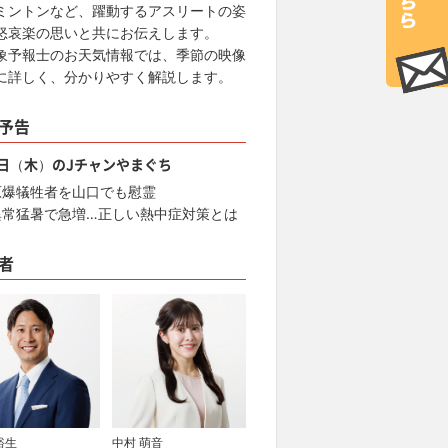
ミントンなど、躍動するアスリートの姿
怒哀楽の思いと共にお伝えします。
象予報士のお天気情報では、季節の映像
に詳しく、分かりやすく解説します。
予告
6日（木）のJチャンやまぐち
原爆犠牲者を山口でも慰霊
異常猛暑で急増…正しい熱中症対策とは
者
裕生
中村 萌音