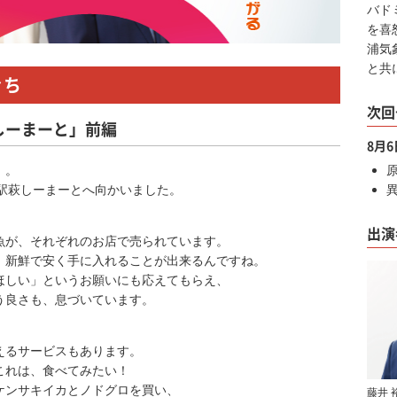
バド
を喜
浦気
と共
ぐち
次回
しーまーと」前編
8月
」。
駅萩しーまーとへ向かいました。
出演
魚が、それぞれのお店で売られています。
、新鮮で安く手に入れることが出来るんですね。
ほしい」というお願いにも応えてもらえ、
う良さも、息づいています。
えるサービスもあります。
これは、食べてみたい！
ケンサキイカとノドグロを買い、
藤井 