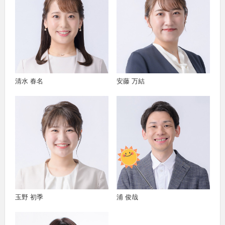
清水 春名
安藤 万結
玉野 初季
浦 俊哉