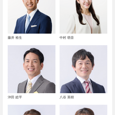
藤井 裕生
中村 萌音
沖田 総平
八谷 英樹