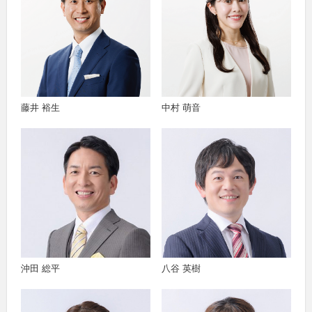
藤井 裕生
中村 萌音
沖田 総平
八谷 英樹