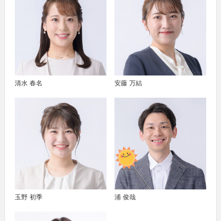
清水 春名
安藤 万結
玉野 初季
浦 俊哉