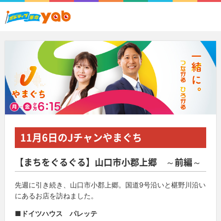
11月6日
のJチャンやまぐち
【まちをぐるぐる】山口市小郡上郷 ～前編～
先週に引き続き、山口市小郡上郷。国道9号沿いと椹野川沿い
にあるお店を訪ねました。
■ドイツハウス パレッテ