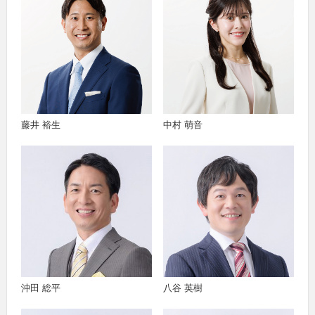
藤井 裕生
中村 萌音
沖田 総平
八谷 英樹