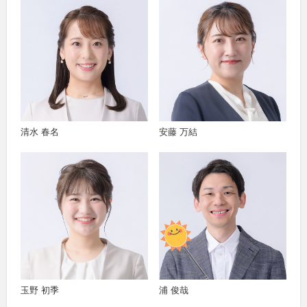
清水 春名
安藤 万結
玉野 初季
浦 俊哉