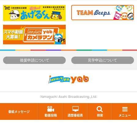
後援申請について
見学申込について
Yamaguchi Asahi Broadcasting.,Ltd.
番組メッセージ
動画投稿
週間番組表
検索
メニュー