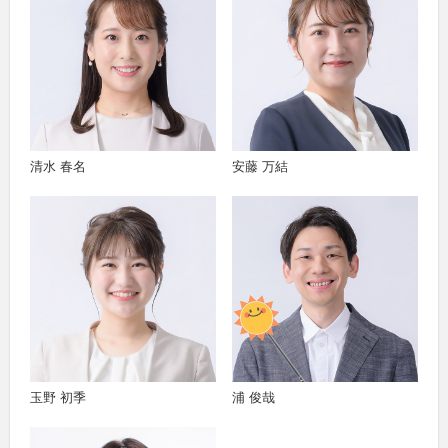
清水 春名
安藤 万結
玉野 初季
浦 俊哉