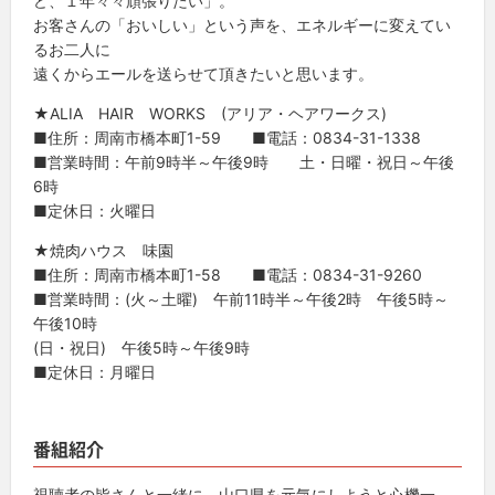
ど、１年々々頑張りたい」。
お客さんの「おいしい」という声を、エネルギーに変えてい
るお二人に
遠くからエールを送らせて頂きたいと思います。
★ALIA HAIR WORKS (アリア・ヘアワークス)
■住所：周南市橋本町1-59 ■電話：0834-31-1338
■営業時間：午前9時半～午後9時 土・日曜・祝日～午後
6時
■定休日：火曜日
★焼肉ハウス 味園
■住所：周南市橋本町1-58 ■電話：0834-31-9260
■営業時間：(火～土曜) 午前11時半～午後2時 午後5時～
午後10時
(日・祝日) 午後5時～午後9時
■定休日：月曜日
番組紹介
視聴者の皆さんと一緒に、山口県を元気にしようと心機一