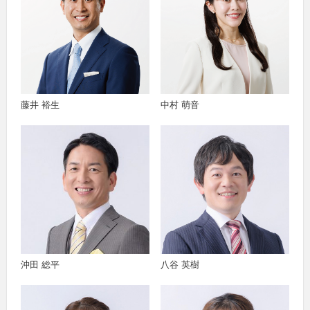
藤井 裕生
中村 萌音
沖田 総平
八谷 英樹