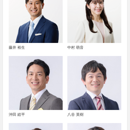
藤井 裕生
中村 萌音
沖田 総平
八谷 英樹