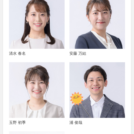
清水 春名
安藤 万結
玉野 初季
浦 俊哉