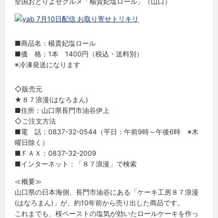
全国おとりよせグルメ「楊貴妃塩ロール」（山口）
■商品名：楊貴妃塩ロール
■価 格：1本 1400円（税込・送料別）
※冷凍発送になります
◇販売元
★８７浪漫(はなろまん)
■住所：山口県長門市油谷伊上
◇ご注文方法
■電 話：0837-32-0544（平日：午前9時～午後6時 ※木
曜日除く）
■ＦＡＸ：0837-32-2009
■インターネット：「８７浪漫」で検索
≪概要≫
山口県の日本海側、長門市油谷にある「ケーキ工房８７浪漫
(はなろまん)」が、約10年前から売り出した商品です。
これまでも、桜ペーストの塩気が効いたロールケーキを作っ