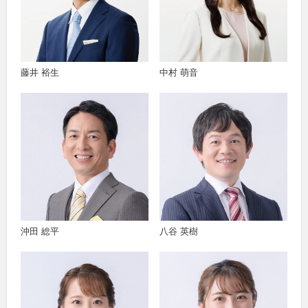
藤井 裕生
中村 萌音
沖田 総平
八谷 英樹