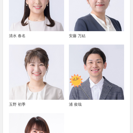
清水 春名
安藤 万結
玉野 初季
浦 俊哉