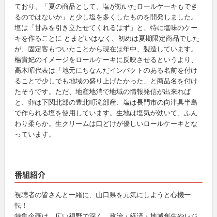
ており、「夏の商品として、塩が効いたロールケーキもでき
るのではないか」と少し塩を多くしたものを開発しました。
塩は「甘みを引き立たせてくれるはず」と、特に塩味のケー
キを作ることに とまどいはなく、初めは夏期限定商品でした
が、固定客もついたことから現在は年中、製造しています。
楊貴妃のイメージをロールケーキに反映させるというより、
高木昭代表は「地元にちなんだインパクトのある名前を付け
ることで少しでも地域の盛り上げたかった」と商品名を付け
たそうです。ただ、地産地消で地域の情報発信が出来れば
と、卵は下関北部の豊北町滝部産、塩は長門市の向津具半島
で作られる塩を使用しています。生地は塩気が効いて、ふん
わり柔らか。生クリームは口どけが優しいロールケーキとな
っています。
番組紹介
視聴者の皆さんと一緒に、山口県を元気にしようと心機一
転！
特集企画は、広い視野で深く。政治・経済・地域創生やレジ