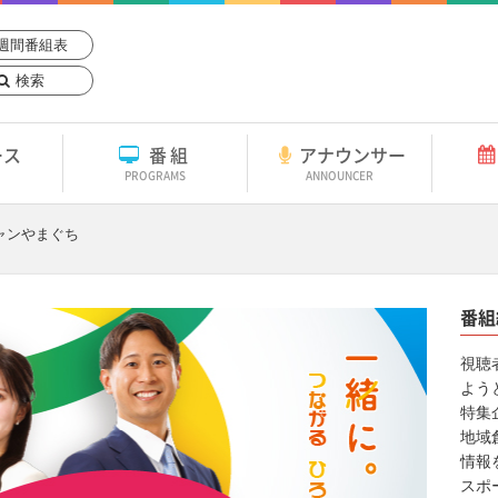
週間番組表
検索
ース
番組
アナウンサー
PROGRAMS
ANNOUNCER
ャンやまぐち
番組
視聴
よう
特集
地域
情報
スポ