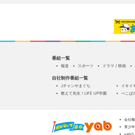
番組一覧
報道
スポーツ
ドラマ / 映画
自社制作番組一覧
Jチャンやまぐち
イキイ
教えて先生！LIFE UP学園
ぺこぱ
会社概
青少年
yab