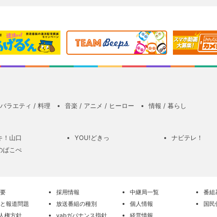
バラエティ / 料理
音楽 / アニメ / ヒーロー
情報 / 暮らし
キ！山口
YOU!どきっ
ナビテレ！
のぱこぺ
要
採用情報
中継局一覧
番組
と報道問題
放送番組の種別
個人情報
国民
の人権方針
yabガバナンス指針
経営情報