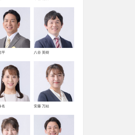
総平
八谷 英樹
春名
安藤 万結