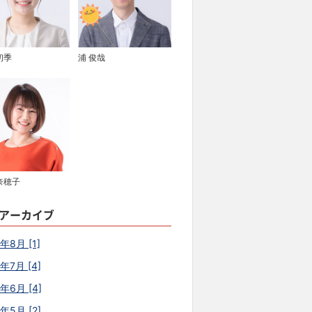
初季
浦 俊哉
奈穂子
アーカイブ
年8月 [1]
年7月 [4]
6年6月 [4]
年5月 [2]