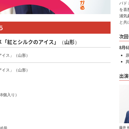
バド
を喜
浦気
と共
ち
次回
ルメ「紅とシルクのアイス」（山形）
8月
アイス」（山形）
アイス」（山形）
出演
（8個入り）
藤井 
36号