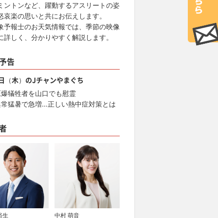
ミントンなど、躍動するアスリートの姿
怒哀楽の思いと共にお伝えします。
象予報士のお天気情報では、季節の映像
に詳しく、分かりやすく解説します。
予告
6日（木）のJチャンやまぐち
原爆犠牲者を山口でも慰霊
異常猛暑で急増…正しい熱中症対策とは
者
裕生
中村 萌音