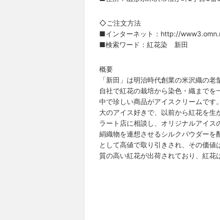
◇ご注文方法
■インターネット：http://www3.omn.ne.
■検索ワード：紅花染 新田
概要
「新田」は明治時代創業の米沢織の老
自社で紅花の栽培から染色・織までを
中で珍しい商品がアイスクリームです
大のアイス好きで、以前から紅花を生
ラート店に相談し、オリジナルアイス
絹織物を連想させるシルクパウダーを
として高値で取り引きされ、その価値
質の高い紅花が出荷されており、紅花