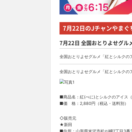
7月22日
のJチャンやまぐ
7月22日 全国おとりよせグ
全国おとりよせグルメ「紅とシルクの
全国おとりよせグルメ「紅とシルクの
■商品名：紅(べに)とシルクのアイス
■価 格：2,880円（税込・送料別）
◇販売元
★新田
■住所：山形県米沢市松が岬2丁目3番