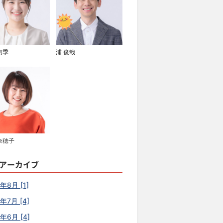
初季
浦 俊哉
奈穂子
アーカイブ
年8月 [1]
年7月 [4]
6年6月 [4]