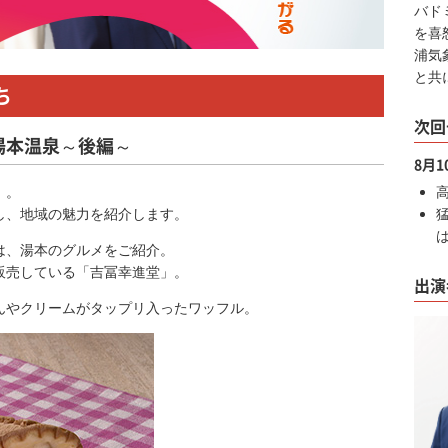
バド
を喜
浦気
と共
ち
次回
湯本温泉～後編～
8月
」。
し、地域の魅力を紹介します。
は、湯本のグルメをご紹介。
販売している「吉冨幸進堂」。
出演
んやクリームがタップリ入ったワッフル。