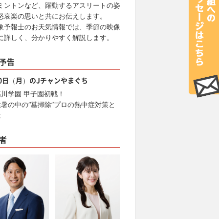
ミントンなど、躍動するアスリートの姿
怒哀楽の思いと共にお伝えします。
象予報士のお天気情報では、季節の映像
に詳しく、分かりやすく解説します。
予告
10日（月）のJチャンやまぐち
高川学園 甲子園初戦！
猛暑の中の“墓掃除”プロの熱中症対策と
は
者