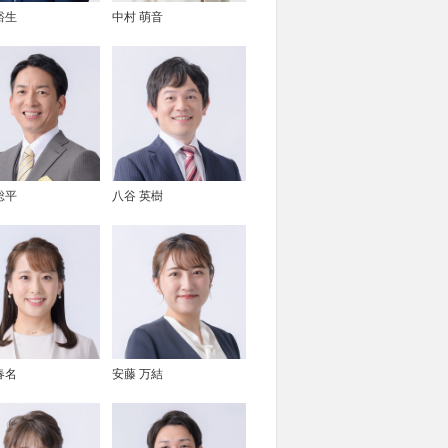
裕生
中村 萌音
総平
八谷 英樹
春名
安藤 万結