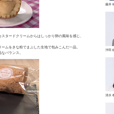
藤井 
カスタードクリームからはしっかり卵の風味を感じ、
。
リームをきな粉でまぶした生地で包みこんだ一品。
沖田 
品なバランス。
清水 