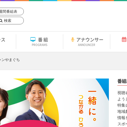
週間番組表
検索
ース
番組
アナウンサー
PROGRAMS
ANNOUNCER
ャンやまぐち
番組
視聴
よう
特集
地域
情報
スポ