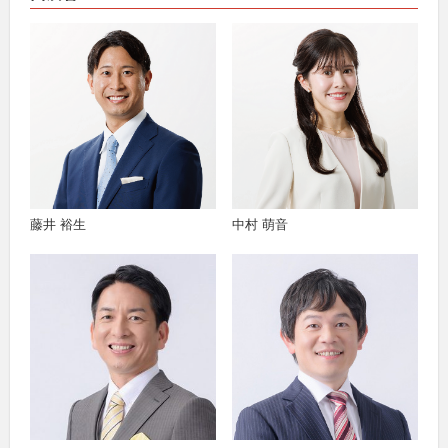
藤井 裕生
中村 萌音