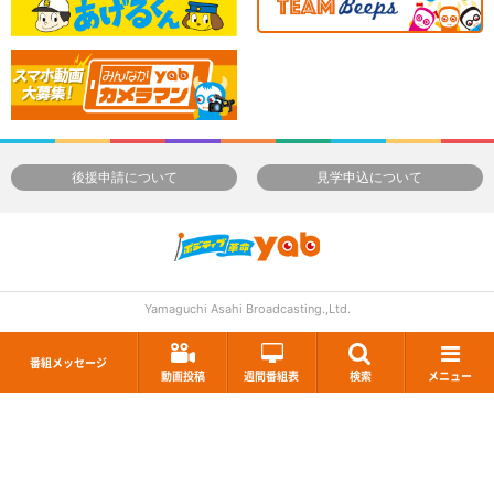
後援申請について
見学申込について
Yamaguchi Asahi Broadcasting.,Ltd.
番組メッセージ
動画投稿
週間番組表
検索
メニュー