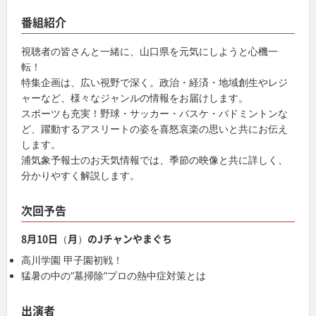
番組紹介
視聴者の皆さんと一緒に、山口県を元気にしようと心機一
転！
特集企画は、広い視野で深く。政治・経済・地域創生やレジ
ャーなど、様々なジャンルの情報をお届けします。
スポーツも充実！野球・サッカー・バスケ・バドミントンな
ど、躍動するアスリートの姿を喜怒哀楽の思いと共にお伝え
します。
浦気象予報士のお天気情報では、季節の映像と共に詳しく、
分かりやすく解説します。
次回予告
8月10日（月）のJチャンやまぐち
高川学園 甲子園初戦！
猛暑の中の“墓掃除”プロの熱中症対策とは
出演者