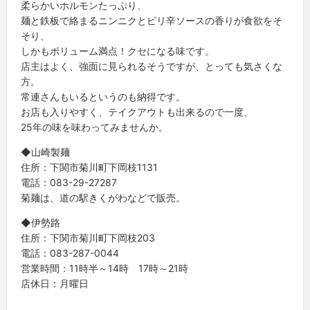
柔らかいホルモンたっぷり、
麺と鉄板で絡まるニンニクとピリ辛ソースの香りが食欲をそ
そり、
しかもボリューム満点！クセになる味です。
店主はよく、強面に見られるそうですが、とっても気さくな
方。
常連さんもいるというのも納得です。
お店も入りやすく、テイクアウトも出来るので一度、
25年の味を味わってみませんか。
◆山崎製麺
住所：下関市菊川町下岡枝1131
電話：083-29-27287
菊麺は、道の駅きくがわなどで販売。
◆伊勢路
住所：下関市菊川町下岡枝203
電話：083-287-0044
営業時間：11時半～14時 17時～21時
店休日：月曜日