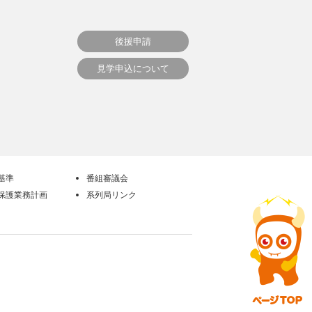
後援申請
見学申込について
基準
番組審議会
保護業務計画
系列局リンク