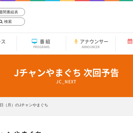
週間番組表
検索
ース
番組
アナウンサー
PROGRAMS
ANNOUNCER
Jチャンやまぐち 次回予告
JC_NEXT
月7日（月）のJチャンやまぐち