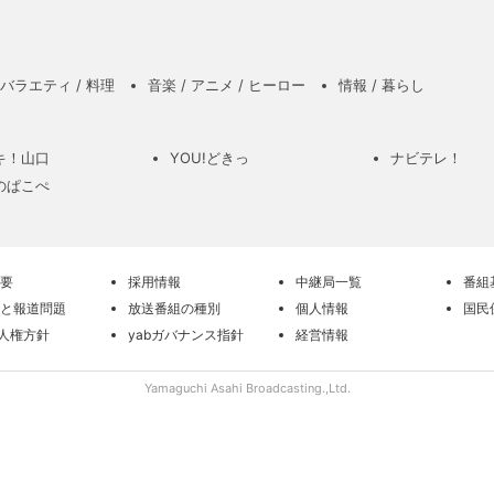
バラエティ / 料理
音楽 / アニメ / ヒーロー
情報 / 暮らし
キ！山口
YOU!どきっ
ナビテレ！
のぱこぺ
要
採用情報
中継局一覧
番組
と報道問題
放送番組の種別
個人情報
国民
の人権方針
yabガバナンス指針
経営情報
Yamaguchi Asahi Broadcasting.,Ltd.