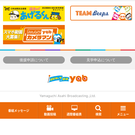
後援申請について
見学申込について
Yamaguchi Asahi Broadcasting.,Ltd.
番組メッセージ
動画投稿
週間番組表
検索
メニュー