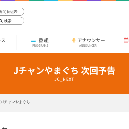
週間番組表
検索
ース
番組
アナウンサー
PROGRAMS
ANNOUNCER
Jチャンやまぐち 次回予告
JC_NEXT
のJチャンやまぐち