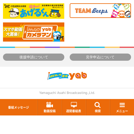
後援申請について
見学申込について
Yamaguchi Asahi Broadcasting.,Ltd.
番組メッセージ
動画投稿
週間番組表
検索
メニュー