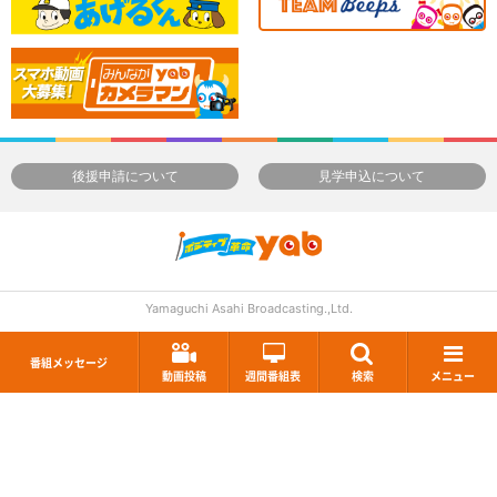
後援申請について
見学申込について
Yamaguchi Asahi Broadcasting.,Ltd.
番組メッセージ
動画投稿
週間番組表
検索
メニュー